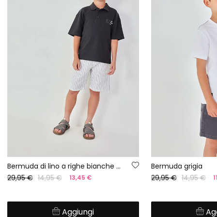
Bermuda di lino a righe bianche e nere
Bermuda grigia
29,95 €
14,95 €
29,95 €
14,95 €
13,45 €
1
Aggiungi
Ag