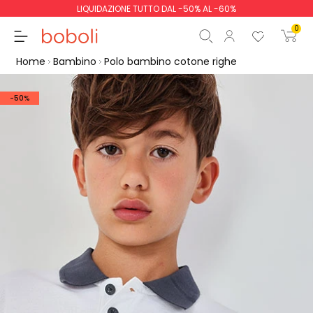
LIQUIDAZIONE TUTTO DAL -50% AL -60%
0
Home
Bambino
Polo bambino cotone righe
-50%
Totale parziale
0,00 €
Totale
0,00 €
Continua
Inizio ordine