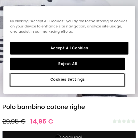
By clicking “Accept All Cookies”, you agree to the storing of cookies
on your device to enhance site navigation, analyze site usage,
and assist in our marketing efforts.
Accept All Cookies
Reject All
Cookies Settings
1
2
3
4
5
Polo bambino cotone righe
29,95 €
14,95 €
Aggiungi