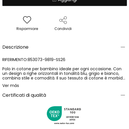
Risparmiare
Condividi
Descrizione
RIFERIMENTO:853073-9819-SS26
Polo in cotone per bambino ideale per ogni occasione. Con
un design a righe orizzontali in tonalità blu, grigio e bianco,
combina stile e comodità. Il suo tessuto di cotone è morbido
e leggero, perfetto per l'uso quotidiano. Dispone di un colletto
Ver más
classico e maniche corte, aggiungendo un tocco casual.
Disponibile in taglie da 2 a 14 anni, si adatta a diverse fasi di
Certificati di qualità
crescita. Questo polo è versatile e può essere facilmente
abbinato con pantaloni o shorts per un look fresco e
moderno.