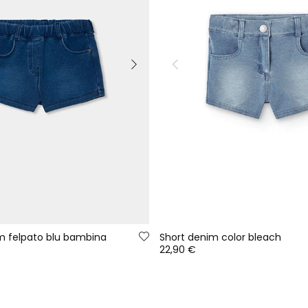
im felpato blu bambina
Short denim color bleach
22,90 €