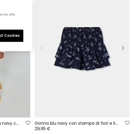
ance site
ll Cookies
Gonna con stampa floreale blu navy con volant
Gonna blu navy con stampa di fiori e libellule
29,95 €