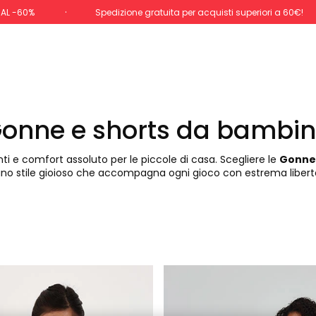
 AL -60%
Spedizione gratuita per acquisti superiori a 60€!
onne e shorts da bambi
nti e comfort assoluto per le piccole di casa. Scegliere le
Gonne
no stile gioioso che accompagna ogni gioco con estrema libertà