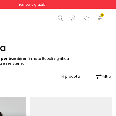
I resi sono gratuiti!
Totale
0,00 €
0
Inizio ordine
na
 per bambine
firmate Boboli significa
 e resistenza.
Filtro
14 prodotti