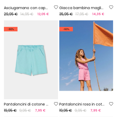
Asciugamano con cappuccio a righe
Giacca bambina maglia mele
29,95 €
14,95 €
35,95 €
17,95 €
12,05 €
14,35 €
-60%
-60%
Pantaloncini di cotone azzurri
Pantaloncini rosa in cotone
19,95 €
9,95 €
19,95 €
9,95 €
7,95 €
7,95 €