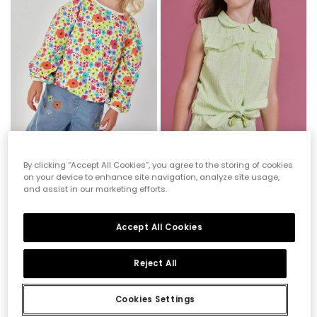
Felpa bambina punto stampato
Camicia bambina popeline quadri
29,95 €
14,95 €
25,95 €
12,95 €
11,95 €
10,35 €
By clicking “Accept All Cookies”, you agree to the storing of cookies
on your device to enhance site navigation, analyze site usage,
and assist in our marketing efforts.
-60%
-60%
Accept All Cookies
Reject All
Cookies Settings