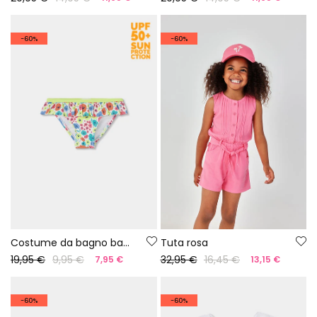
-60%
-60%
Costume da bagno bambina stampa fiori UPF50+
Tuta rosa
19,95 €
9,95 €
32,95 €
16,45 €
7,95 €
13,15 €
-60%
-60%