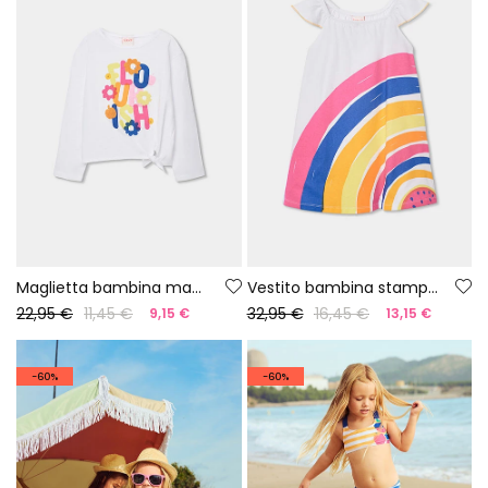
Maglietta bambina manica lunga bianco a punto
Vestito bambina stampato
22,95 €
11,45 €
32,95 €
16,45 €
9,15 €
13,15 €
-60%
-60%