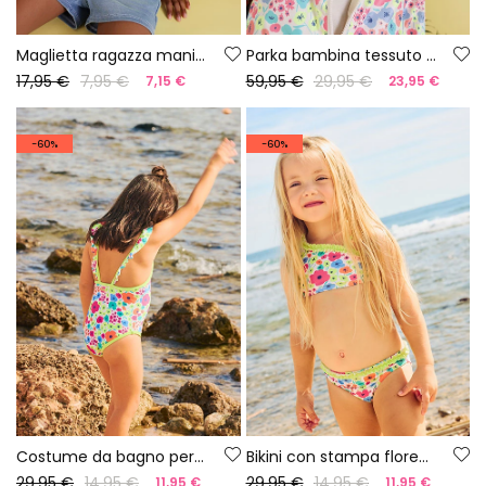
Maglietta ragazza manica corta cotone verde
Parka bambina tessuto tecnico stampato fiori
17,95 €
7,95 €
59,95 €
29,95 €
7,15 €
23,95 €
-60%
-60%
Costume da bagno per bambina con stampa floreale
Bikini con stampa floreale UPF50+
29,95 €
14,95 €
29,95 €
14,95 €
11,95 €
11,95 €