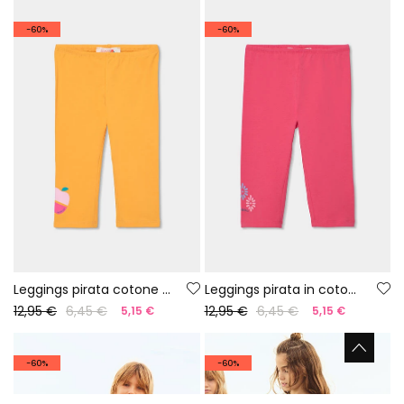
-60%
-60%
Leggings pirata cotone giallo
Leggings pirata in cotone fragola
12,95 €
6,45 €
12,95 €
6,45 €
5,15 €
5,15 €
-60%
-60%