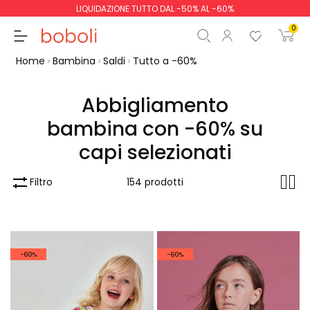
LIQUIDAZIONE TUTTO DAL -50% AL -60%
0
Home
Bambina
Saldi
Tutto a -60%
Abbigliamento
bambina con -60% su
Totale parziale
0,00 €
capi selezionati
Totale
0,00 €
Filtro
154 prodotti
Continua
Inizio ordine
-60%
-60%