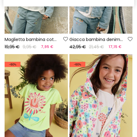
Maglietta bambina cotone manica lunga
Giacca bambina denim punto
19,95 €
9,95 €
42,95 €
21,45 €
7,95 €
17,15 €
-60%
-60%