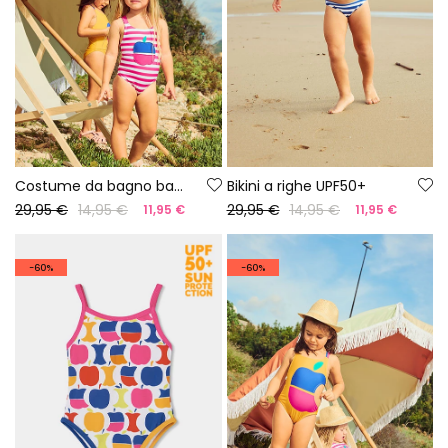
Costume da bagno bambina a righe rosa e bianche UPF50+
Bikini a righe UPF50+
29,95 €
14,95 €
29,95 €
14,95 €
11,95 €
11,95 €
-60%
-60%