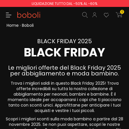
LIQUIDAZIONE TUTTO DAL -50% AL -60%
0
Home
Boboli
BLACK FRIDAY 2025
BLACK FRIDAY
Totale parziale
0,00 €
Totale
0,00 €
Le migliori offerte del Black Friday 2025
per abbigliamento e moda bambino.
Continua
Inizio ordine
Trova i migliori saldi in questo Black Friday 2025! Trova
offerte incredibili su tutta la nostra collezione di
abbigliamento per neonati, bambini e bambine. È il
momento ideale per accaparrarsi i capi che ti piacciono
tanto con sconti unici. Approfittane per anticipare i tuoi
acquisti e vestire i tuoi piccoli.
Scopri i migliori sconti sulla moda bambino a partire dal 28
novembre 2025. Se non puoi aspettare, scopri le nostre