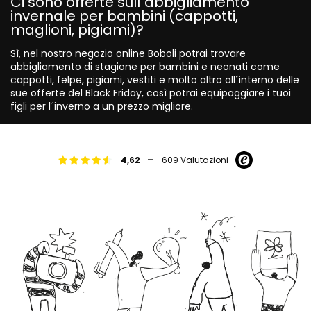
Ci sono offerte sull´abbigliamento
invernale per bambini (cappotti,
maglioni, pigiami)?
Sì, nel nostro negozio online Boboli potrai trovare
abbigliamento di stagione per bambini e neonati come
cappotti, felpe, pigiami, vestiti e molto altro all´interno delle
sue offerte del Black Friday, così potrai equipaggiare i tuoi
figli per l´inverno a un prezzo migliore.
-
4,62
609 Valutazioni