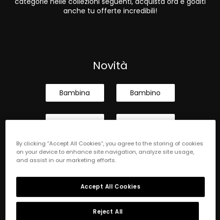
categorie nelle collezioni seguenti, acquista ora e goditi
anche tu offerte incredibili!
Novità
Bambina
Bambino
Neonata
Neonato
By clicking “Accept All Cookies”, you agree to the storing of cookies
on your device to enhance site navigation, analyze site usage,
and assist in our marketing efforts.
Iscriviti e ricevi accesso anticipato a vendite private,
Accept All Cookies
promozioni esclusive e alle nostre nuove collezioni.
Reject All