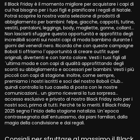
Il Black Friday è il momento migliore per acquistare i capi di
cui hai bisogno per i tuoi figli e pianificare i regali di Natale.
Potrai scoprire la nostra vasta selezione di prodotti di
abbigliamento per bambini: felpe, giacche, cappotti, tutine,
vestiti, pantaloni, leggings, body, magliette, gonne, collant…
Non lasciarti sfuggire questa opportunità e approfitta degli
incredibili sconti sui nostri capi di moda bambino durante i
giorni del venerdì nero. Ricorda che con queste campagne
Boboli ti offriamo l´opportunità di creare outfit super
originali, divertenti e con tanto colore. Vesti i tuoi figli all
´ultima moda e con capi di qualità approfittando degli
sconti su abbigliamento e accessori per bambini. Vesti i più
piccoli con capi di stagione. Inoltre, come sempre,
premiamo i nostri iscritti e soci del nostro Boboli Club…
quindi controlla la tua casella di posta con le nostre
comunicazioni… un giorno riceverai la tua sorpresa…
accesso esclusivo e privato al nostro Black Friday solo per i
nostri soci, prima di tutti. Perché te lo meriti. Il Black Friday
2025 segna l´inizio della stagione natalizia. Un´epoca
contrassegnata dall´entusiasmo, dai piani familiari, dalla
magia della condivisione e dai regali.
Consigli per sfruttare al massimo il Black