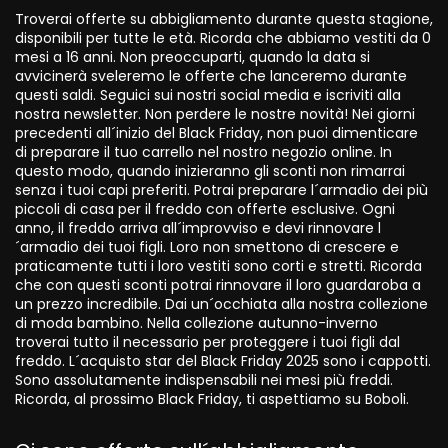
Troverai offerte su abbigliamento durante questa stagione,
disponibili per tutte le età. Ricorda che abbiamo vestiti da 0
mesi a 16 anni. Non preoccuparti, quando la data si
avvicinerà sveleremo le offerte che lanceremo durante
questi saldi. Seguici sui nostri social media e iscriviti alla
nostra newsletter. Non perdere le nostre novità! Nei giorni
precedenti all´inizio del Black Friday, non puoi dimenticare
di preparare il tuo carrello nel nostro negozio online. In
questo modo, quando inizieranno gli sconti non rimarrai
senza i tuoi capi preferiti. Potrai preparare l´armadio dei più
piccoli di casa per il freddo con offerte esclusive. Ogni
anno, il freddo arriva all´improvviso e devi rinnovare l
´armadio dei tuoi figli. Loro non smettono di crescere e
praticamente tutti i loro vestiti sono corti e stretti. Ricorda
che con questi sconti potrai rinnovare il loro guardaroba a
un prezzo incredibile. Dai un´occhiata alla nostra collezione
di moda bambino. Nella collezione autunno-inverno
troverai tutto il necessario per proteggere i tuoi figli dal
freddo. L´acquisto star del Black Friday 2025 sono i cappotti.
Sono assolutamente indispensabili nei mesi più freddi.
Ricorda, al prossimo Black Friday, ti aspettiamo su Boboli.