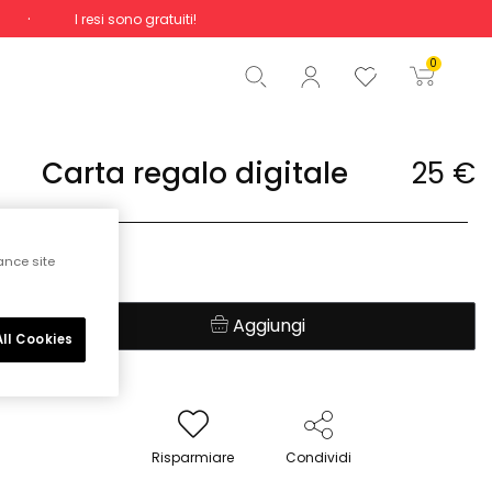
I resi sono gratuiti!
Totale
0,00 €
0
Inizio ordine
Carta regalo digitale
25
€
25 €
ance site
Aggiungi
ll Cookies
Risparmiare
Condividi