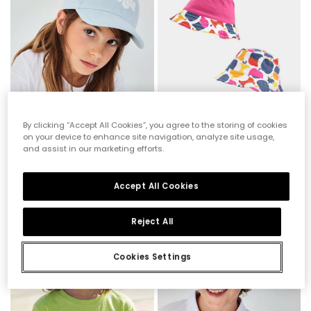
By clicking “Accept All Cookies”, you agree to the storing of cookies
on your device to enhance site navigation, analyze site usage,
and assist in our marketing efforts.
Cappello denim bleach con ricamo
Cappello pescatore reversibile stampato
19,95 €
15,95 €
9,95 €
7,95 €
Accept All Cookies
-60%
-60%
Reject All
Cookies Settings