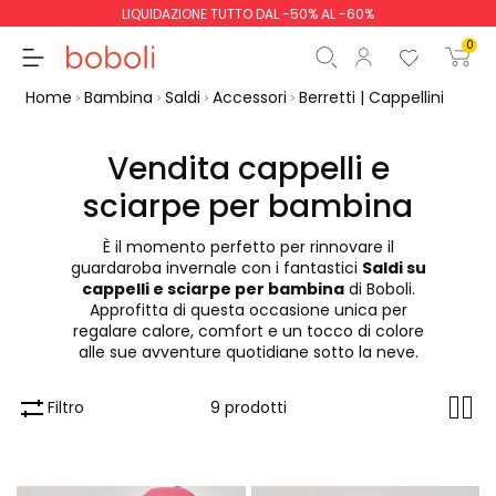
LIQUIDAZIONE TUTTO DAL -50% AL -60%
0
Home
Bambina
Saldi
Accessori
Berretti | Cappellini
Vendita cappelli e
sciarpe per bambina
Totale parziale
0,00 €
È il momento perfetto per rinnovare il
Totale
0,00 €
guardaroba invernale con i fantastici
Saldi su
cappelli e sciarpe per bambina
di Boboli.
Continua
Inizio ordine
Approfitta di questa occasione unica per
regalare calore, comfort e un tocco di colore
alle sue avventure quotidiane sotto la neve.
Filtro
9 prodotti