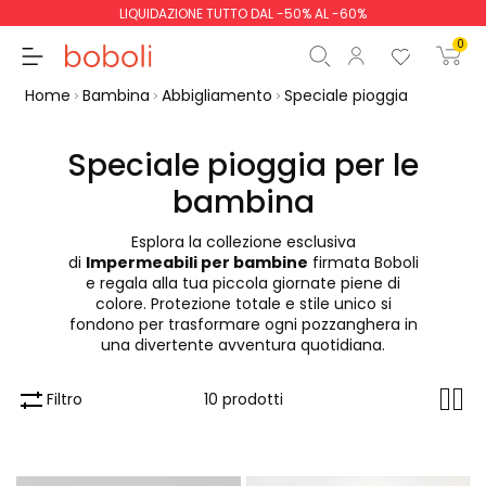
LIQUIDAZIONE TUTTO DAL -50% AL -60%
0
Home
Bambina
Abbigliamento
Speciale pioggia
Speciale pioggia per le
bambina
Totale parziale
0,00 €
Esplora la collezione esclusiva
Totale
0,00 €
di
Impermeabili per bambine
firmata Boboli
e regala alla tua piccola giornate piene di
Continua
Inizio ordine
colore. Protezione totale e stile unico si
fondono per trasformare ogni pozzanghera in
una divertente avventura quotidiana.
Filtro
10 prodotti