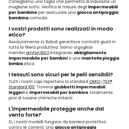
Consigliamo una taglia che permetta di indossare un
maglione sotto. Verifica le misure degli
impermeabili
per bambine
per assicurare una
giacca antipioggia
bambina
comoda.
I vostri prodotti sono realizzati in modo
etico?
Assolutamente sì, Boboli garantisce contratti giusti in
tutta la filiera produttiva. Siamo orgogliosi
membri
amfori BSCI
integrando
abbigliamento
impermeabile per bambini
e una
mantella pioggia
bimba
etica.
I tessuti sono sicuri per le pelli sensibili?
Tutti i nostri capi rispettano lo standard
OEKO-TEX®
Standard 100
. Troverai
giubbotti impermeabili
leggeri
e
impermeabili per bambine
totalmente
privi di tossine chimiche irritanti.
L'impermeabile protegge anche dal
vento forte?
Sì, i nostri modelli fungono da barriera protettiva
contro le correnti. Una
giacca antipioggia