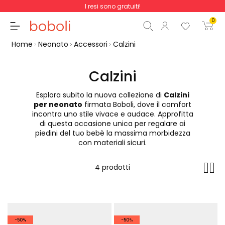
I resi sono gratuiti!
0
Home
Neonato
Accessori
Calzini
Calzini
Esplora subito la nuova collezione di
Calzini
Totale parziale
0,00 €
per neonato
firmata Boboli, dove il comfort
incontra uno stile vivace e audace. Approfitta
Totale
0,00 €
di questa occasione unica per regalare ai
piedini del tuo bebè la massima morbidezza
Continua
Inizio ordine
con materiali sicuri.
4 prodotti
-50%
-50%