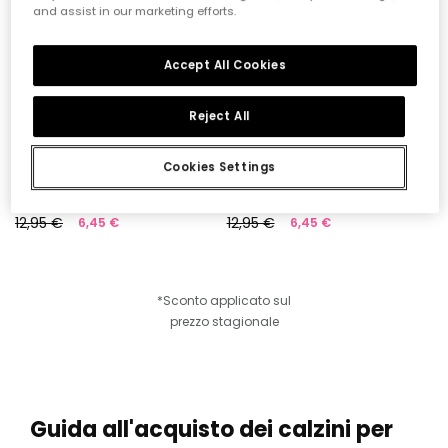
and assist in our marketing efforts.
Accept All Cookies
Reject All
Cookies Settings
Confezione calzini neonato cotone rosa
Confezione calzini neonato cotone giallo
12,95 €
12,95 €
6,45 €
6,45 €
*Sconto applicato sul
prezzo stagionale
Guida all'acquisto dei calzini per