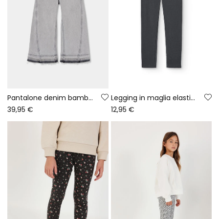
Pantalone denim bambina grigio wide leg
Legging in maglia elasticizzata grigia
39,95 €
12,95 €