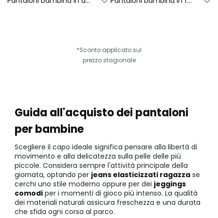
Pantaloni bambina in denim elasticizzato blu
Pantaloni bambina in felpa denim blu navy
*Sconto applicato sul
prezzo stagionale
Guida all'acquisto dei pantaloni
per bambine
Scegliere il capo ideale significa pensare alla libertà di
movimento e alla delicatezza sulla pelle delle più
piccole. Considera sempre l'attività principale della
giornata, optando per
jeans elasticizzati ragazza
se
cerchi uno stile moderno oppure per dei
jeggings
comodi
per i momenti di gioco più intenso. La qualità
dei materiali naturali assicura freschezza e una durata
che sfida ogni corsa al parco.