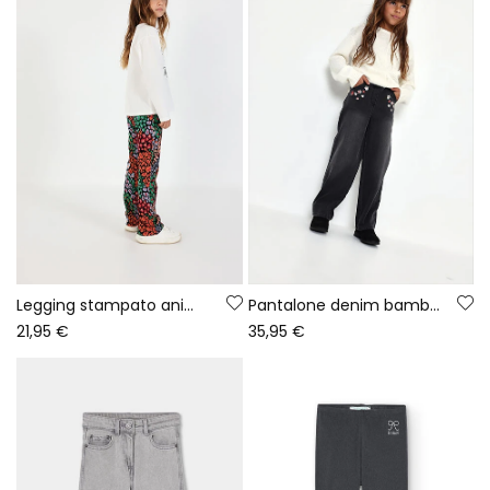
Legging stampato animal print multicolore
Pantalone denim bambina nero ricamato di fiori
21,95 €
35,95 €