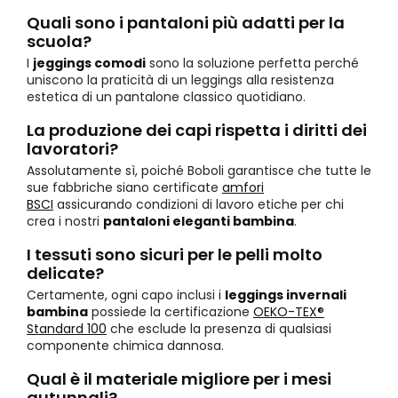
Quali sono i pantaloni più adatti per la
scuola?
I
jeggings comodi
sono la soluzione perfetta perché
uniscono la praticità di un leggings alla resistenza
estetica di un pantalone classico quotidiano.
La produzione dei capi rispetta i diritti dei
lavoratori?
Assolutamente sì, poiché Boboli garantisce che tutte le
sue fabbriche siano certificate
amfori
BSCI
assicurando condizioni di lavoro etiche per chi
crea i nostri
pantaloni eleganti bambina
.
I tessuti sono sicuri per le pelli molto
delicate?
Certamente, ogni capo inclusi i
leggings invernali
bambina
possiede la certificazione
OEKO-TEX®
Standard 100
che esclude la presenza di qualsiasi
componente chimica dannosa.
Qual è il materiale migliore per i mesi
autunnali?