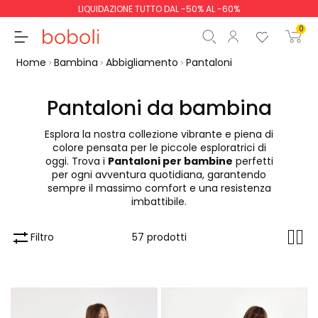
LIQUIDAZIONE TUTTO DAL -50% AL -60%
0
Home
Bambina
Abbigliamento
Pantaloni
Pantaloni da bambina
Esplora la nostra collezione vibrante e piena di
Totale parziale
0,00 €
colore pensata per le piccole esploratrici di
oggi. Trova i
Pantaloni per bambine
perfetti
Totale
0,00 €
per ogni avventura quotidiana, garantendo
sempre il massimo comfort e una resistenza
Continua
Inizio ordine
imbattibile.
Filtro
57 prodotti