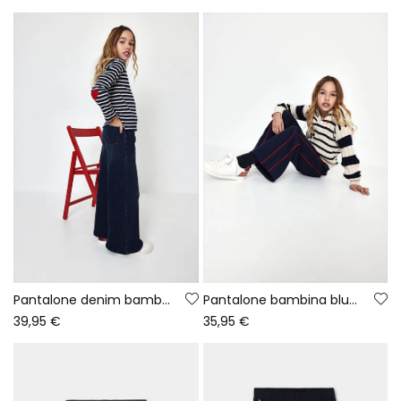
Pantalone denim bambina blu wide leg elasticizzato
Pantalone bambina blu navy con striscia rossa laterale
39,95 €
35,95 €