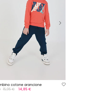
mbino cotone arancione
€
15,95 €
14,85 €