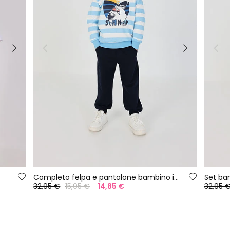
Completo felpa e pantalone bambino in maglia blu
Set ba
32,95 €
15,95 €
14,85 €
32,95 