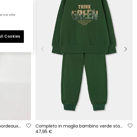
ance site
ll Cookies
Completo in maglia bambino bordeaux con cappuccio New York
Completo in maglia bambino verde stampato Think Green
47,95 €