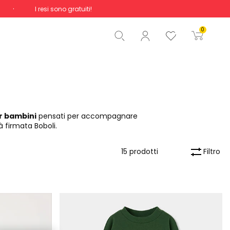
I resi sono gratuiti!
Totale
0,00 €
0
Inizio ordine
r bambini
pensati per accompagnare
 firmata Boboli.
Filtro
15 prodotti