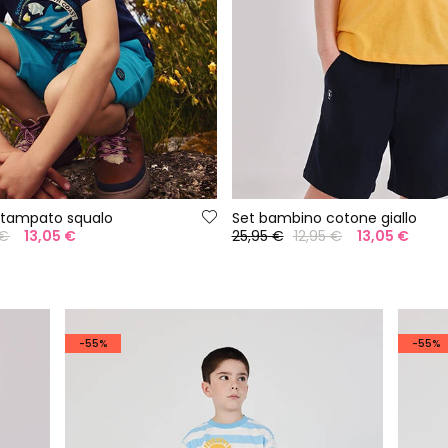
stampato squalo
Set bambino cotone giallo
 €
13,05 €
25,95 €
12,95 €
13,05 €
-55%
-55%