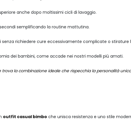
periore anche dopo moltissimi cicli di lavaggio.
i secondi semplificando la routine mattutina.
nali senza richiedere cure eccessivamente complicate o stirature 
onomia dei bambini, come accade nei nostri modelli più amati.
e e trova la combinazione ideale che rispecchia la personalità uni
un
outfit casual bimbo
che unisca resistenza e uno stile moder