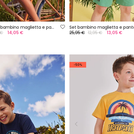
Completo per bambino maglietta e pantaloni in cotone verde
 €
14,05 €
25,95 €
12,95 €
13,05 €
-50%