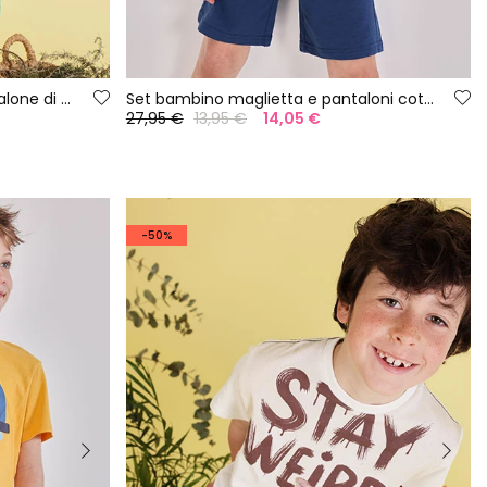
Set bambino maglietta e pantalone di cotone
Set bambino maglietta e pantaloni cotone azzurro
27,95 €
13,95 €
14,05 €
-50%