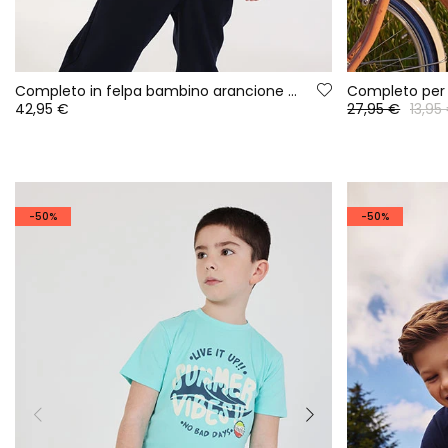
Completo in felpa bambino arancione con stampa pixel
42,95 €
27,95 €
13,95
-50%
-50%