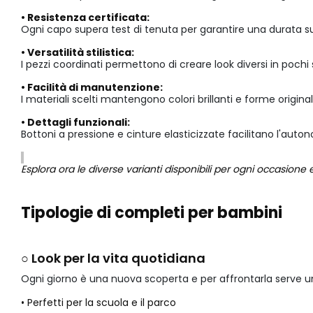
• Resistenza certificata:
Ogni capo supera test di tenuta per garantire una durata su
• Versatilità stilistica:
I pezzi coordinati permettono di creare look diversi in poch
• Facilità di manutenzione:
I materiali scelti mantengono colori brillanti e forme origi
• Dettagli funzionali:
Bottoni a pressione e cinture elasticizzate facilitano l'aut
Esplora ora le diverse varianti disponibili per ogni occasion
Tipologie di completi per bambini
○ Look per la vita quotidiana
Ogni giorno è una nuova scoperta e per affrontarla serve 
• Perfetti per la scuola e il parco