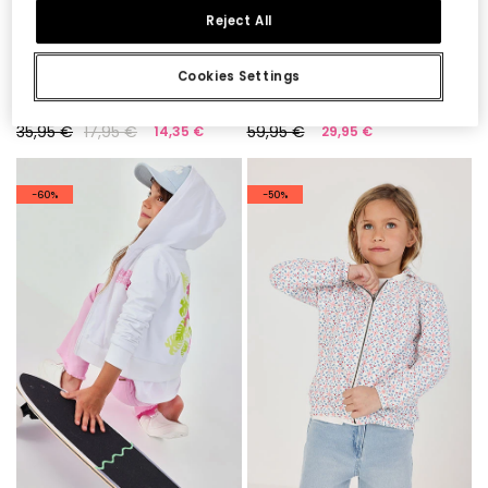
Reject All
Cookies Settings
Gilet bambina cotone a righe
Parka reversibile bambina
35,95 €
17,95 €
59,95 €
14,35 €
29,95 €
-60%
-50%