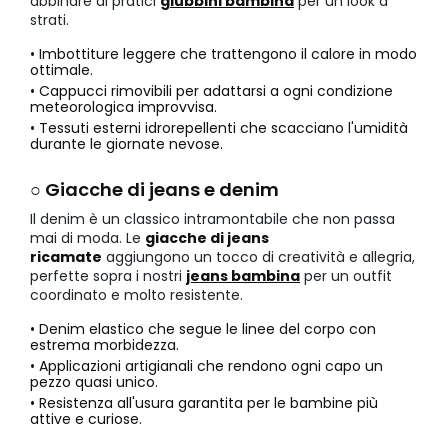
abbinare ai pratici
giubbini bambina
per un look a
strati.
• Imbottiture leggere che trattengono il calore in modo
ottimale.
• Cappucci rimovibili per adattarsi a ogni condizione
meteorologica improvvisa.
• Tessuti esterni idrorepellenti che scacciano l'umidità
durante le giornate nevose.
○ Giacche di jeans e denim
Il denim è un classico intramontabile che non passa
mai di moda. Le
giacche di jeans
ricamate
aggiungono un tocco di creatività e allegria,
perfette sopra i nostri
jeans bambina
per un outfit
coordinato e molto resistente.
• Denim elastico che segue le linee del corpo con
estrema morbidezza.
• Applicazioni artigianali che rendono ogni capo un
pezzo quasi unico.
• Resistenza all'usura garantita per le bambine più
attive e curiose.