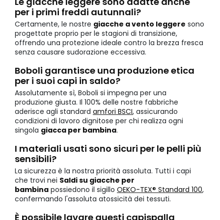
Le giacche leggere sono adatte anche
per i primi freddi autunnali?
Certamente, le nostre
giacche a vento leggere
sono
progettate proprio per le stagioni di transizione,
offrendo una protezione ideale contro la brezza fresca
senza causare sudorazione eccessiva.
Boboli garantisce una produzione etica
per i suoi capi in saldo?
Assolutamente sì, Boboli si impegna per una
produzione giusta. Il 100% delle nostre fabbriche
aderisce agli standard
amfori BSCI
, assicurando
condizioni di lavoro dignitose per chi realizza ogni
singola
giacca per bambina
.
I materiali usati sono sicuri per le pelli più
sensibili?
La sicurezza è la nostra priorità assoluta. Tutti i capi
che trovi nei
Saldi su giacche per
bambina
possiedono il sigillo
OEKO-TEX® Standard 100
,
confermando l'assoluta atossicità dei tessuti.
È possibile lavare questi capispalla