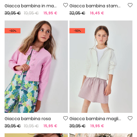
Giacca bambina in maglia bianca
Giacca bambina stampata
39,95 €
19,95 €
32,95 €
15,95 €
16,45 €
-60%
-50%
Giacca bambina rosa
Giacca bambina maglia in bianco
39,95 €
19,95 €
39,95 €
15,95 €
19,95 €