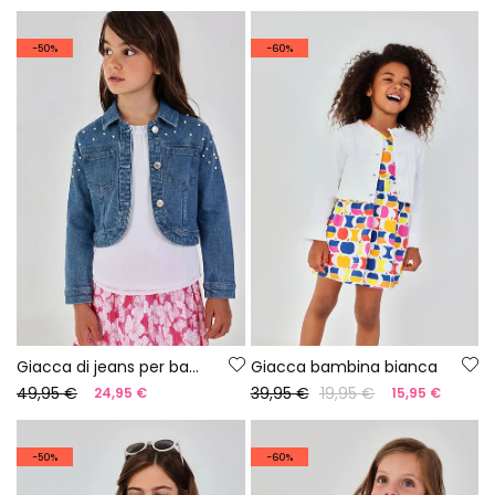
-50%
-60%
Giacca di jeans per bambina colore denim chiaro con fiocchetti
Giacca bambina bianca
49,95 €
39,95 €
19,95 €
24,95 €
15,95 €
-50%
-60%