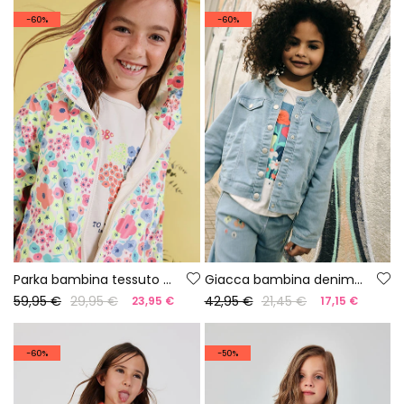
-60%
-60%
Parka bambina tessuto tecnico stampato fiori
Giacca bambina denim punto
59,95 €
29,95 €
42,95 €
21,45 €
23,95 €
17,15 €
-60%
-50%