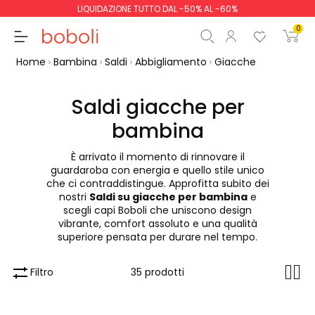
LIQUIDAZIONE TUTTO DAL -50% AL -60%
0
Home
Bambina
Saldi
Abbigliamento
Giacche
Saldi giacche per
bambina
Totale parziale
0,00 €
È arrivato il momento di rinnovare il
Totale
0,00 €
guardaroba con energia e quello stile unico
che ci contraddistingue. Approfitta subito dei
Continua
Inizio ordine
nostri
Saldi su giacche per bambina
e
scegli capi Boboli che uniscono design
vibrante, comfort assoluto e una qualità
superiore pensata per durare nel tempo.
Filtro
35 prodotti