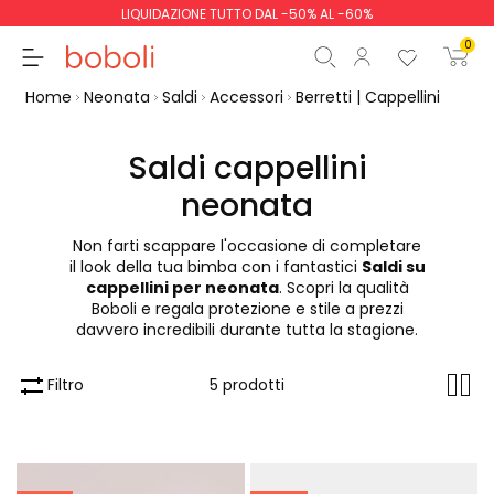
LIQUIDAZIONE TUTTO DAL -50% AL -60%
0
Home
Neonata
Saldi
Accessori
Berretti | Cappellini
Saldi cappellini
neonata
Totale parziale
0,00 €
Non farti scappare l'occasione di completare
Totale
0,00 €
il look della tua bimba con i fantastici
Saldi su
cappellini per neonata
. Scopri la qualità
Continua
Inizio ordine
Boboli e regala protezione e stile a prezzi
davvero incredibili durante tutta la stagione.
Filtro
5 prodotti