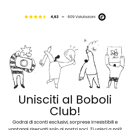
-
4,62
609 Valutazioni
Unisciti al Boboli
Club!
Godrai di sconti esclusivi, sorprese irresistibili e
vantaggi riservati solo ai nostri soci. Ti unisci a noi?