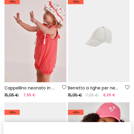
-50%
-60%
Cappellino neonato in cotone stampato
Berretto a righe per neonato
15,95 €
15,95 €
7,95 €
7,95 €
6,35 €
-50%
-60%