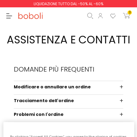
LIQUIDAZIONE TUTTO DAL -50% AL -60%
0
ASSISTENZA E CONTATTI
Totale parziale
0,00 €
DOMANDE PIÙ FREQUENTI
Totale
0,00 €
Continua
Inizio ordine
Modificare o annullare un ordine
Tracciamento dell'ordine
Problemi con l'ordine
Come restituire un prodotto
By clicking “Accept All Cookies”, you agree to the storing of cookies