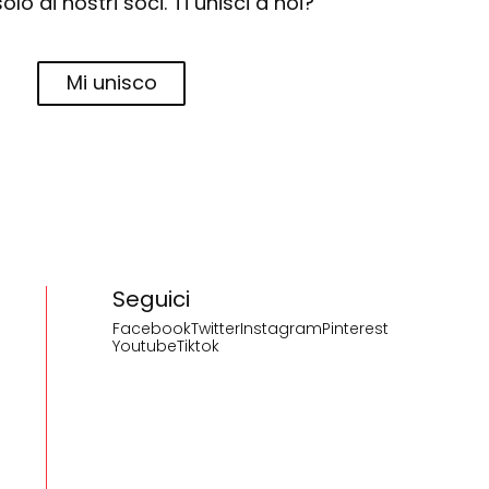
solo ai nostri soci. Ti unisci a noi?
Mi unisco
Seguici
Facebook
Twitter
Instagram
Pinterest
Youtube
Tiktok