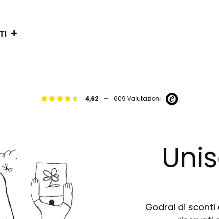
+
TI
-
4,62
609 Valutazioni
Unis
Godrai di sconti e