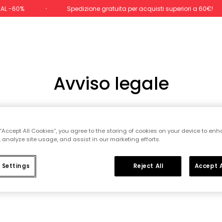
 AL -60%
Spedizione gratuita per acquisti superiori a 60€!
Avviso legale
 “Accept All Cookies”, you agree to the storing of cookies on your device to enh
 analyze site usage, and assist in our marketing efforts.
 Settings
Reject All
Accept A
+
TELLETTUALE E INDUSTRIALE