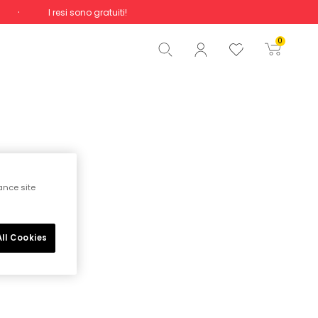
I resi sono gratuiti!
Totale
0,00 €
0
Inizio ordine
ance site
ll Cookies