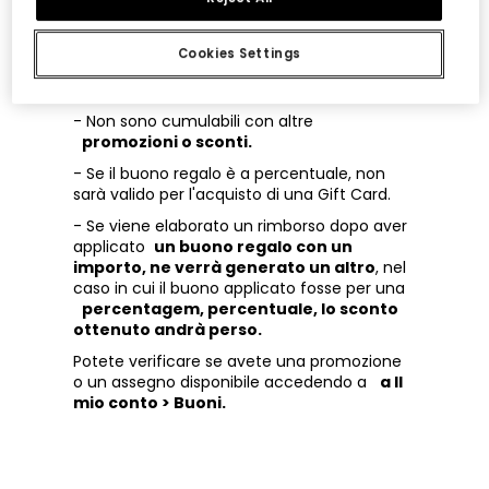
applica un solo buono per acquisto.
- I buoni regalo con un importo e non una
Cookies Settings
percentuale di sconto possono essere
utilizzati per acquistare ciò che si desidera.
- Non sono cumulabili con altre
promozioni o sconti.
- Se il buono regalo è a percentuale, non
sarà valido per l'acquisto di una Gift Card.
- Se viene elaborato un rimborso dopo aver
applicato
un buono regalo con un
importo, ne verrà generato un altro
, nel
caso in cui il buono applicato fosse per una
percentagem, percentuale, lo sconto
ottenuto andrà perso.
Potete verificare se avete una promozione
o un assegno disponibile accedendo a
a Il
mio conto > Buoni.