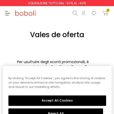
LIQUIDAZIONE TUTTO DAL -50% AL -60%
0
Vales de oferta
Totale parziale
0,00 €
Totale
0,00 €
Per usufruire degli sconti promozionali, è
necessario inserire il codice nella casella
Continua
Inizio ordine
"Hai un codice sconto?"
al momento del
checkout e cliccare su
"Approfittane".
By clicking “Accept All Cookies”, you agree to the storing of cookies
on your device to enhance site navigation, analyze site usage,
L'assegno verrà automaticamente detratto
and assist in our marketing efforts.
dall'importo totale dell'ordine.
Per utilizzare con successo il buono regalo, si
prega di osservare i seguenti punti:
Accept All Cookies
- I buoni regalo vengono detratti
automaticamente in ordine di scadenza e si
Reject All