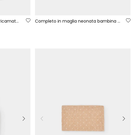
Completo denim neonato blu ricamato con orsetto
Completo in maglia neonata bambina bianco stampa foresta