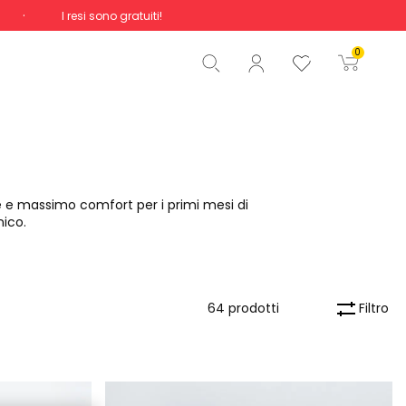
I resi sono gratuiti!
Totale
0,00 €
0
Inizio ordine
re e massimo comfort per i primi mesi di
nico.
Filtro
64 prodotti