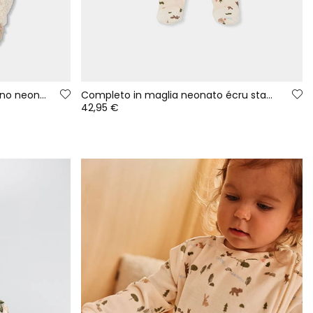
Pagliaccetto pelliccia di agnellino neonato grezzo
Completo in maglia neonato écru stampa foresta animali
42,95 €