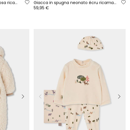
Completo in maglia neonata rosa ricamato con cervi
Giacca in spugna neonato écru ricamata fiori
59,95 €