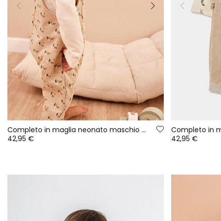
Completo in maglia neonato maschio beige stampato orsi
42,95 €
42,95 €