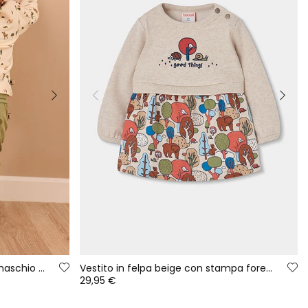
Completo in maglia neonato maschio verde stampa bosco
Vestito in felpa beige con stampa foresta neonato
29,95 €