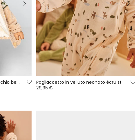
Giacca in maglia neonato maschio beige stampa zigzag
Pagliaccetto in velluto neonato écru stampa foresta
29,95 €