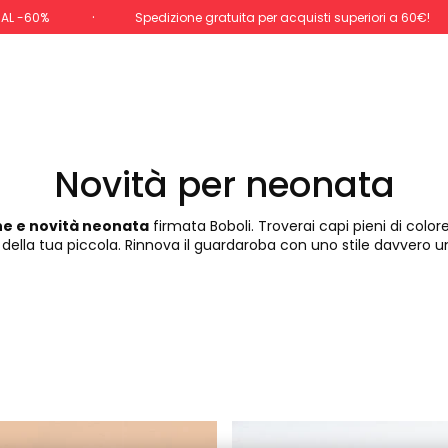
 AL -60%
Spedizione gratuita per acquisti superiori a 60€!
Novità per neonata
ne e novità neonata
firmata Boboli. Troverai capi pieni di colo
 della tua piccola. Rinnova il guardaroba con uno stile davvero u