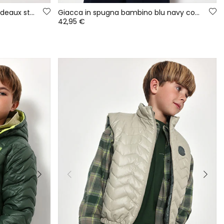
Giacca in spugna bambino bordeaux stampa Oxford
Giacca in spugna bambino blu navy con cappuccio
42,95 €