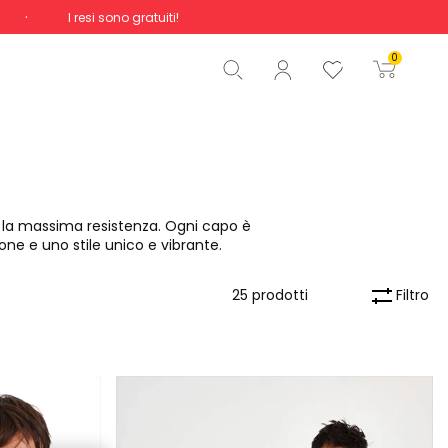
I resi sono gratuiti!
Totale
0,00 €
0
Inizio ordine
a la massima resistenza. Ogni capo è
ne e uno stile unico e vibrante.
Filtro
25 prodotti