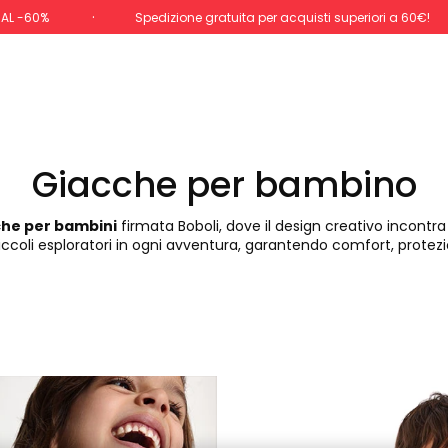
 AL -60%
Spedizione gratuita per acquisti superiori a 60€!
Giacche per bambino
he per bambini
firmata Boboli, dove il design creativo incontr
oli esploratori in ogni avventura, garantendo comfort, protezio