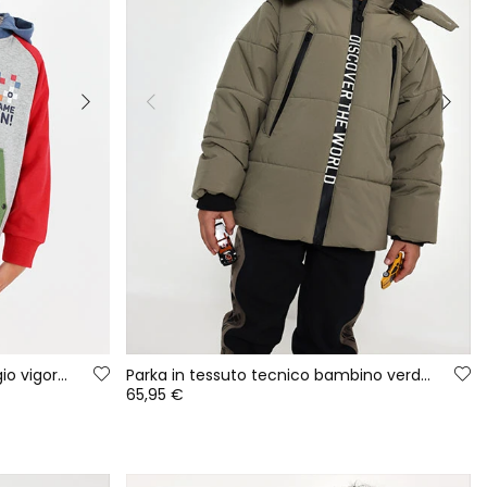
Giacca in spugna bambino grigio vigoré Game On
Parka in tessuto tecnico bambino verde con cappuccio
65,95 €