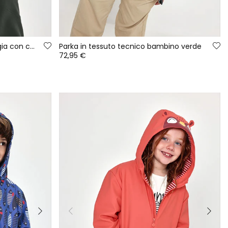
Giacca in spugna bambino grigia con cappuccio e cerniera
Parka in tessuto tecnico bambino verde
72,95 €