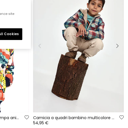
ance site
ll Cookies
Giacca in spugna bambino stampa animali
Camicia a quadri bambino multicolore con cappuccio
54,95 €