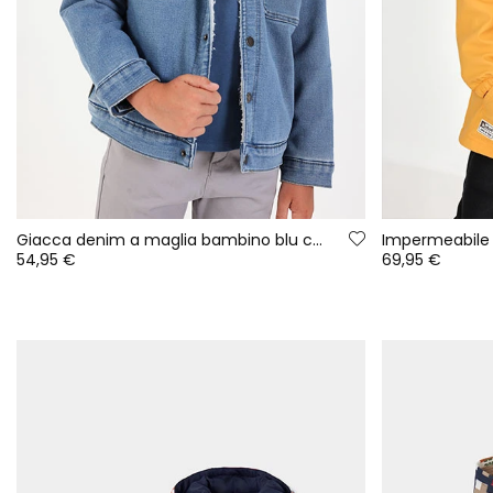
Giacca denim a maglia bambino blu con collo in spugna
Impermeabile 
54,95 €
69,95 €