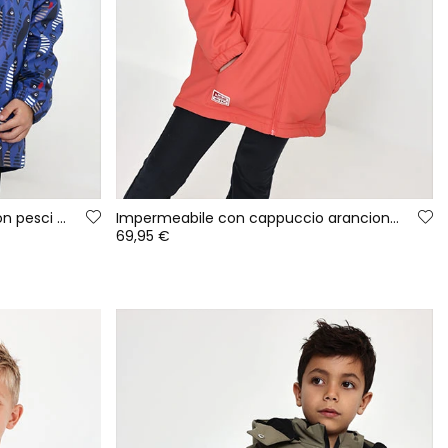
Impermeabile blu stampato con pesci con cappuccio
Impermeabile con cappuccio arancione con cerniera
69,95 €