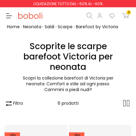
LIQUIDAZIONE TUTTO DAL -50% AL -60%
0
Home
Neonata
Saldi
Scarpe
Barefoot by Victoria
Scoprite le scarpe
barefoot Victoria per
Totale parziale
0,00 €
neonata
Totale
0,00 €
Scopri la collezione barefoot di Victoria per
neonata: Comfort e stile ad ogni passo.
Continua
Inizio ordine
Cammini a piedi nudi?
Filtro
6 prodotti
-20%
-20%