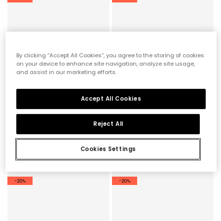
By clicking “Accept All Cookies”, you agree to the storing of cookies
on your device to enhance site navigation, analyze site usage,
and assist in our marketing efforts.
Accept All Cookies
Reject All
Mercedes Victoria bosco barefoot in tela color fragola
Sneakers Victoria Bosco barefoot in tela colore aloe
Cookies Settings
49,00 €
59,00 €
39,20 €
47,20 €
-20%
-20%