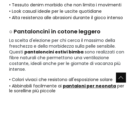
• Tessuto denim morbido che non limita i movimenti
• Look casual ideale per le uscite quotidiane
• Alta resistenza alle abrasioni durante il gioco intenso
○ Pantaloncini in cotone leggero
La scelta d'elezione per chi cerca il massimo della
freschezza e della morbidezza sulla pelle sensibile.
Questi
pantaloncini estivi bimba
sono realizzati con
fibre naturali che permettono una ventilazione
costante, ideali anche per le giornate di vacanza più
intense.
• Colori vivaci che resistono all'esposizione solare
• Abbinabili facilmente ai
pantaloni per neonata
per
le sorelline più piccole
• Perfetti come base per un outfit comodo
○ Bermuda sportivi e dinamici
Se tua figlia non sta ferma un secondo, questi modelli
sono la soluzione definitiva per la sua libertà.
I
bermuda leggeri per bambina
offrono una