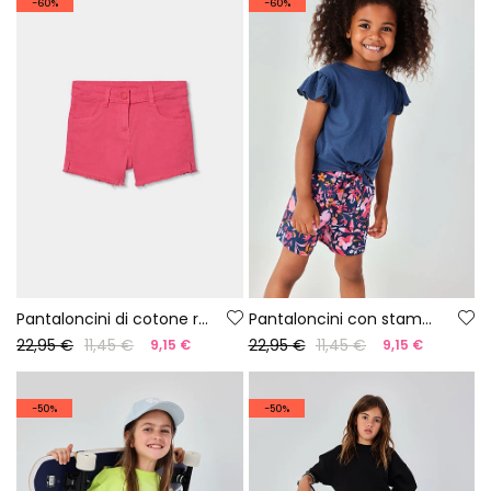
-60%
-60%
Pantaloncini di cotone rosso
Pantaloncini con stampa floreale
22,95 €
11,45 €
22,95 €
11,45 €
9,15 €
9,15 €
-50%
-50%