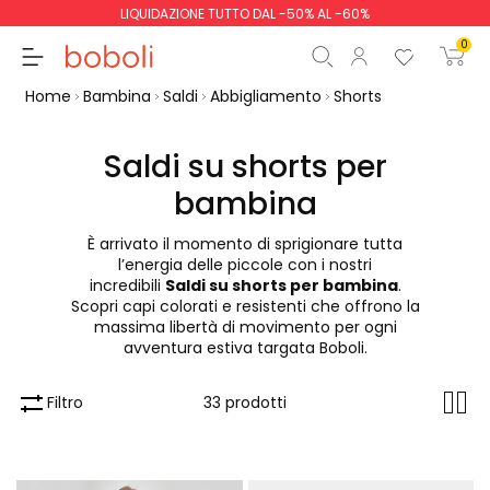
LIQUIDAZIONE TUTTO DAL -50% AL -60%
0
Home
Bambina
Saldi
Abbigliamento
Shorts
Saldi su shorts per
bambina
Totale parziale
0,00 €
È arrivato il momento di sprigionare tutta
Totale
0,00 €
l’energia delle piccole con i nostri
incredibili
Saldi su shorts per bambina
.
Continua
Inizio ordine
Scopri capi colorati e resistenti che offrono la
massima libertà di movimento per ogni
avventura estiva targata Boboli.
Filtro
33 prodotti