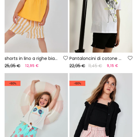
shorts in lino a righe bianche e gialle
Pantaloncini di cotone neri
25,95 €
22,95 €
11,45 €
12,95 €
9,15 €
-60%
-60%