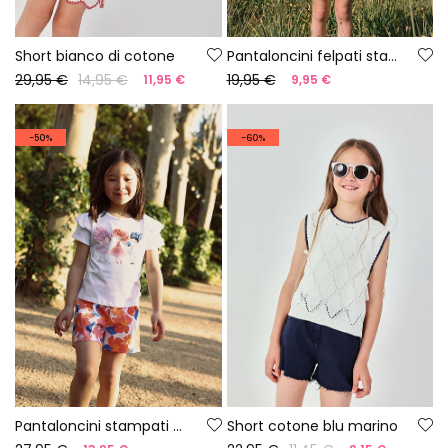
Short bianco di cotone
Pantaloncini felpati stampati
29,95 €
14,95 €
19,95 €
11,95 €
9,95 €
-50%
-60%
Pantaloncini stampati a fiori
Short cotone blu marino