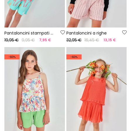
Pantaloncini stampati con palme
Pantaloncini a righe
19,95 €
9,95 €
32,95 €
16,45 €
7,95 €
13,15 €
-60%
-60%