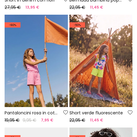
27,95 €
22,95 €
13,95 €
11,45 €
-60%
-50%
Pantaloncini rosa in cotone
Short verde fluorescente
19,95 €
9,95 €
22,95 €
7,95 €
11,45 €