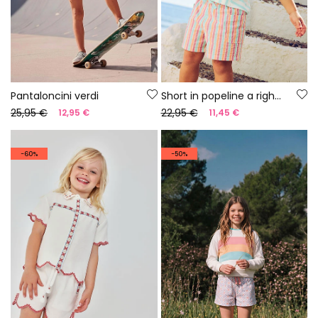
Pantaloncini verdi
Short in popeline a righe multicolori
25,95 €
22,95 €
12,95 €
11,45 €
-60%
-50%