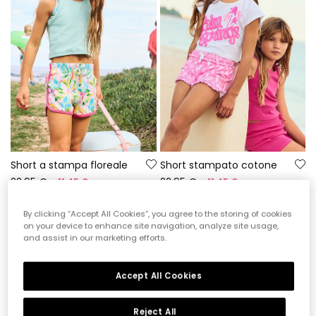
Short a stampa floreale
Short stampato cotone
22,95 €
22,95 €
11,45 €
11,45 €
By clicking “Accept All Cookies”, you agree to the storing of cookies
-50%
-50%
on your device to enhance site navigation, analyze site usage,
and assist in our marketing efforts.
Accept All Cookies
Reject All