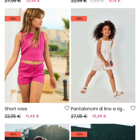
27,95 €
22,95 €
11,45 €
13,95 €
9,15 €
-50%
-50%
Short rosa
Pantaloncini di lino a righe
22,95 €
27,95 €
11,45 €
13,95 €
-60%
-60%