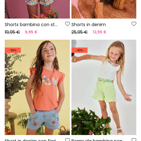
Shorts bambina con stampa floreale
Shorts in denim
19,95 €
25,95 €
9,95 €
12,95 €
-50%
-50%
Short in denim con fiori
Bermuda bambina popeline a quadri