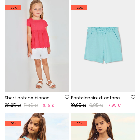
-60%
-60%
Short cotone bianco
Pantaloncini di cotone azzurri
22,95 €
11,45 €
19,95 €
9,95 €
9,15 €
7,95 €
-50%
-50%