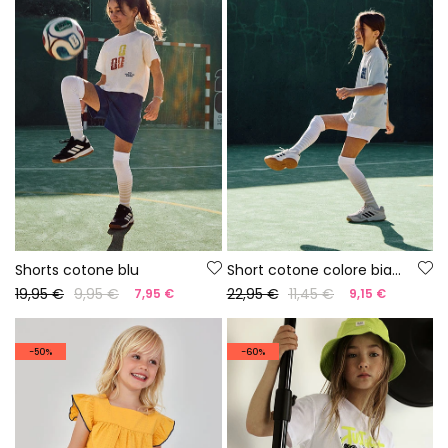
Shorts cotone blu
Short cotone colore bianco
19,95 €
9,95 €
22,95 €
11,45 €
7,95 €
9,15 €
-50%
-60%