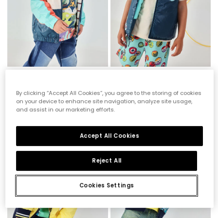
Parka reversibile bambino tessuto tecnico color block
Gilet reversibile bambino tessuto tecnico
59,95 €
55,95 €
29,95 €
27,95 €
By clicking “Accept All Cookies”, you agree to the storing of cookies
on your device to enhance site navigation, analyze site usage,
and assist in our marketing efforts.
-60%
-50%
Accept All Cookies
Reject All
Cookies Settings