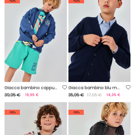
-50%
-60%
Giacca bambino cappuccio cotone blu
Giacca bambino blu marino
39,95 €
35,95 €
17,95 €
19,95 €
14,35 €
-50%
-50%