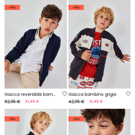
-50%
-50%
Giacca reversibile bambino
Giacca bambino grigia
62,95 €
42,95 €
31,45 €
21,45 €
-55%
-60%