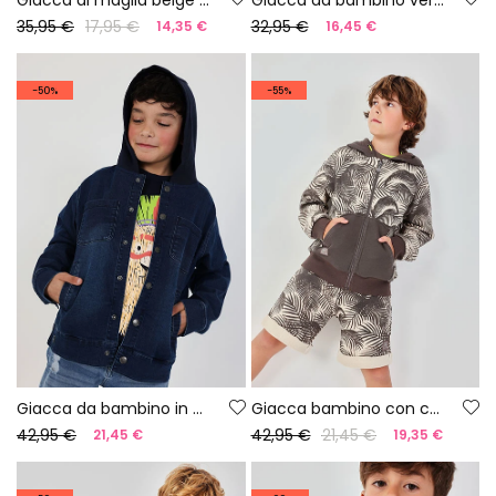
35,95 €
17,95 €
32,95 €
14,35 €
16,45 €
-50%
-55%
Giacca da bambino in denim
Giacca bambino con cappuccio stampato
42,95 €
42,95 €
21,45 €
21,45 €
19,35 €