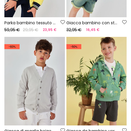
Parka bambino tessuto tecnico giallo
Giacca bambino con stampa di squali
59,95 €
29,95 €
32,95 €
23,95 €
16,45 €
-60%
-50%
Giacca di maglia beige bambino
Giacca da bambino verde con palme