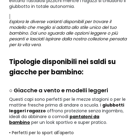
evitano fastidiosi pizzichi mentre i ragazzi si chiudono il
giubbotto in totale autonomia.
Esplora le diverse varianti disponibili per trovare il
modello che meglio si adatta allo stile unico del tuo
bambino. Dai uno sguardo alle opzioni leggere o più
pesanti e lasciati ispirare dalla nostra collezione pensata
per la vita vera.
Tipologie disponibili nei saldi su
giacche per bambino:
○ Giacche a vento e modelli leggeri
Questi capi sono perfetti per le mezze stagioni o per le
mattine fresche prima di andare a scuola. I
giubbotti
leggeri ragazzo
offrono protezione senza ingombro,
ideali da abbinare a comodi
pantaloni da
bambino
per un look sportivo e super pratico.
• Perfetti per lo sport all'aperto