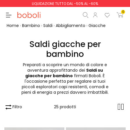
LIQUIDAZIONE TUTTO DAL -50% AL -60%
0
Home
Bambino
Saldi
Abbigliamento
Giacche
Saldi giacche per
bambino
Totale parziale
0,00 €
Preparati a scoprire un mondo di colore e
Totale
0,00 €
avventura approfittando dei
Saldi su
giacche per bambino
firmati Boboli. È
Continua
Inizio ordine
l'occasione perfetta per regalare ai tuoi
piccoli esploratori capi resistenti, comodi e
pieni di energia a prezzi davvero imbattibili.
Filtro
25 prodotti