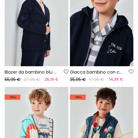
Blazer da bambino blu navy
Giacca bambino con cappuccio blu scuro
55,95 €
27,95 €
35,95 €
17,95 €
25,15 €
14,35 €
-50%
-50%