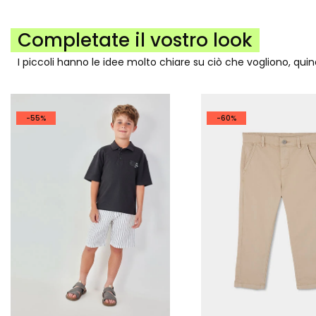
Completate il vostro look
I piccoli hanno le idee molto chiare su ciò che vogliono, qui
-55%
-60%