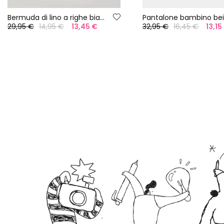
Bermuda di lino a righe bianche e nere
Pantalone bambino be
29,95 €
14,95 €
13,45 €
32,95 €
16,45 €
13,15