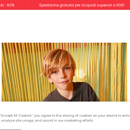
 AL -60%
Spedizione gratuita per acquisti superiori a 60€!
 “Accept All Cookies”, you agree to the storing of cookies on your device to enh
 analyze site usage, and assist in our marketing efforts.