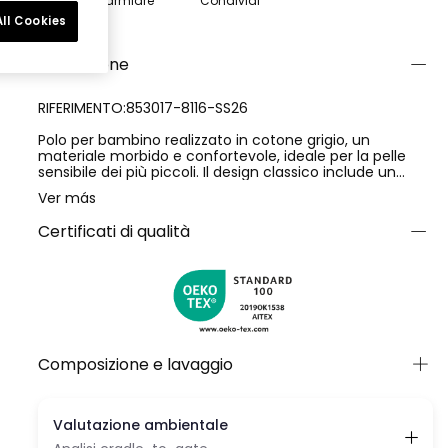
Risparmiare
Condividi
ll Cookies
Descrizione
RIFERIMENTO:853017-8116-SS26
Polo per bambino realizzato in cotone grigio, un
materiale morbido e confortevole, ideale per la pelle
sensibile dei più piccoli. Il design classico include un
colletto tipo polo e bottoni anteriori, facilitando la sua
Ver más
vestibilità. Perfetto per età dai 2 ai 14 anni, è versatile
per occasioni casual o un po' più formali. Il suo colore
Certificati di qualità
grigio facilita gli abbinamenti con diversi stili e capi
d'abbigliamento. Un dettaglio discreto sul petto
aggiunge un tocco di interesse senza essere
opprimente, rendendolo un'opzione elegante per
qualsiasi guardaroba.
Composizione e lavaggio