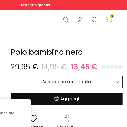
I resi sono gratuiti!
Totale
0,00 €
0
Inizio ordine
Polo bambino nero
29,95 €
14,95 €
13,45 €
Selezionare una taglia
Aggiungi
ance site