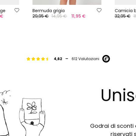
ige
Bermuda grigia
Camicia 
 €
29,95 €
14,95 €
11,95 €
32,95 €
1
-
4,62
612 Valutazioni
Unis
Godrai di sconti e
riservati 