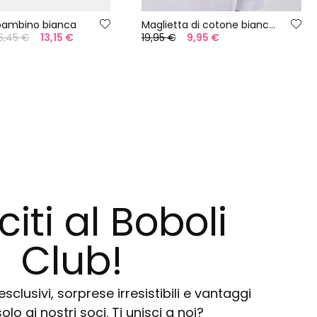
bambino bianca
Maglietta di cotone bianca bambino
6,45 €
13,15 €
19,95 €
9,95 €
citi al Boboli
Club!
sclusivi, sorprese irresistibili e vantaggi
solo ai nostri soci. Ti unisci a noi?