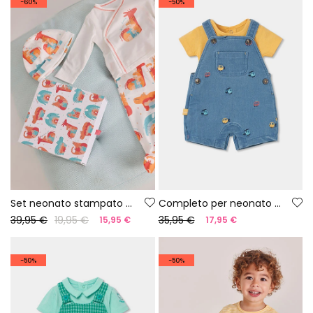
-60%
-50%
Set neonato stampato in cotone
Completo per neonato con body e salopette
39,95 €
19,95 €
35,95 €
15,95 €
17,95 €
-50%
-50%