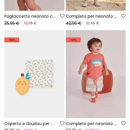
Pagliaccetto neonato cotone stampato
Completo per neonato con polo e salopette a quadri blu
25,95 €
42,95 €
12,95 €
21,45 €
-50%
-50%
Coperta e doudou per neonato stampati
Completo per neonato in cotone arancione