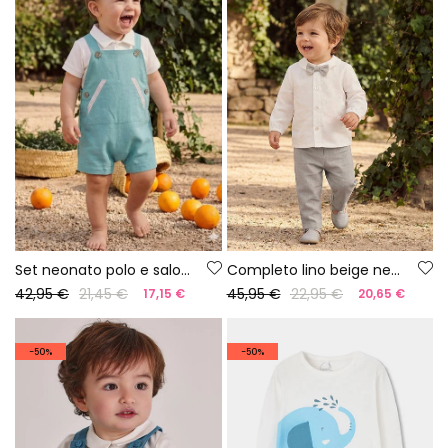
Set neonato polo e salopette verde
Completo lino beige neonato
42,95 €
21,45 €
45,95 €
22,95 €
17,15 €
20,65 €
-50%
-50%