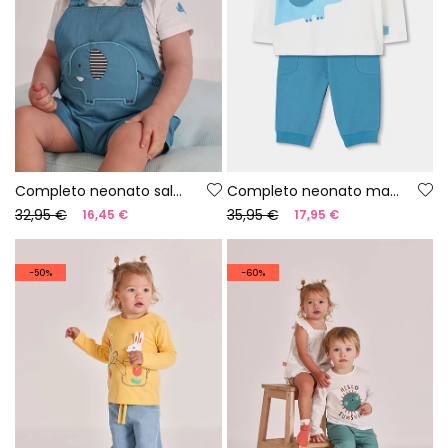
Completo neonato salopette e maglietta in cotone blu
Completo neonato maglietta pantaloni cotone
32,95 €
35,95 €
16,45 €
17,95 €
-50%
-60%