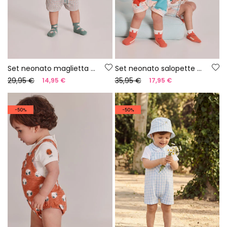
Set neonato maglietta e pantaloncini in cotone verde
Set neonato salopette a quadri cotone
29,95 €
35,95 €
14,95 €
17,95 €
-50%
-50%