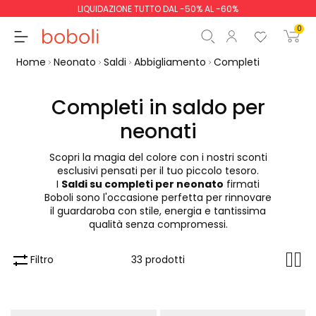
LIQUIDAZIONE TUTTO DAL -50% AL -60%
0
Home
Neonato
Saldi
Abbigliamento
Completi
Completi in saldo per
neonati
Totale parziale
0,00 €
Scopri la magia del colore con i nostri sconti
Totale
0,00 €
esclusivi pensati per il tuo piccolo tesoro.
I
Saldi su completi per neonato
firmati
Continua
Inizio ordine
Boboli sono l'occasione perfetta per rinnovare
il guardaroba con stile, energia e tantissima
qualità senza compromessi.
Filtro
33 prodotti