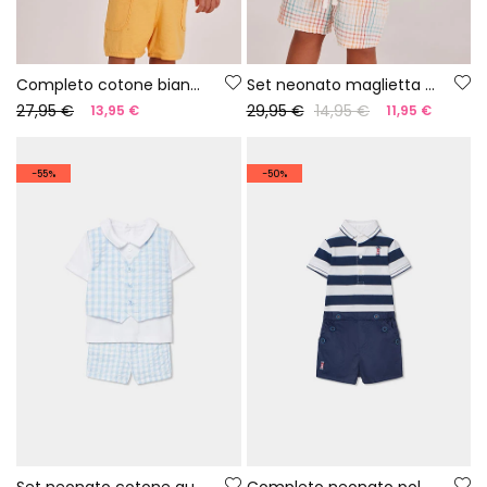
Completo cotone bianco per bebè
Set neonato maglietta cotone bianco
27,95 €
29,95 €
14,95 €
13,95 €
11,95 €
-55%
-50%
Set neonato cotone quadri
Completo neonato polo e short blu navy