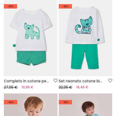
-50%
-50%
Completo in cotone per neonato bianco e verde
Set neonato cotone bianco
27,95 €
32,95 €
13,95 €
16,45 €
-60%
-50%