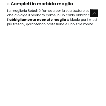
○ Completi in morbida maglia
La maglieria Boboli è famosa per la sua texture soffice
che avvolge il neonato come in un caldo abbraccio.
L'
abbigliamento neonato maglia
è ideale per i mesi
più freschi, garantendo protezione e uno stile molto
dolce.
• Protezione termica eccellente per l'inverno
• Texture delicate che rispettano le pelli sensibili
•
abbigliamento neonato maglia
con rifiniture fatte
a regola d'arte
Vantaggi di scegliere i saldi su
completi per neonato nel nostro
shop
Non perdere questa incredibile occasione per
acquistare il meglio della moda infantile a prezzi
vantaggiosi. Abbiamo uno stock ampio e variato, frutto
di decenni di esperienza nel settore tessile. La fiducia