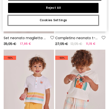
Reject All
Cookies Settings
Set neonato maglietta e salopette in cotone stampato
Completino neonato t-shirt cotone bianco
35,95 €
27,95 €
13,95 €
17,95 €
11,15 €
-50%
-60%