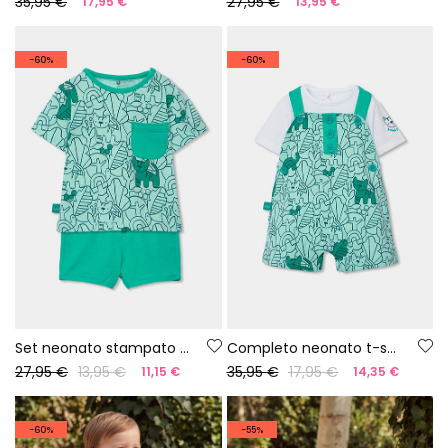
35,95 €
27,95 €
17,95 €
13,95 €
-60%
-60%
Set neonato stampato in cotone
Completo neonato t-shirt e salopette stampa verde
27,95 €
13,95 €
35,95 €
17,95 €
11,15 €
14,35 €
-60%
-55%