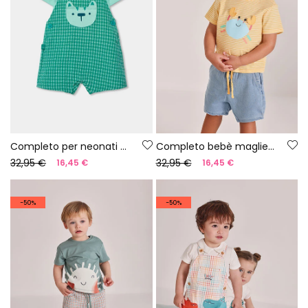
Completo per neonati salopette e maglietta a quadri in cotone
Completo bebè maglietta e pantaloni cotone giallo blu
32,95 €
32,95 €
16,45 €
16,45 €
-50%
-50%