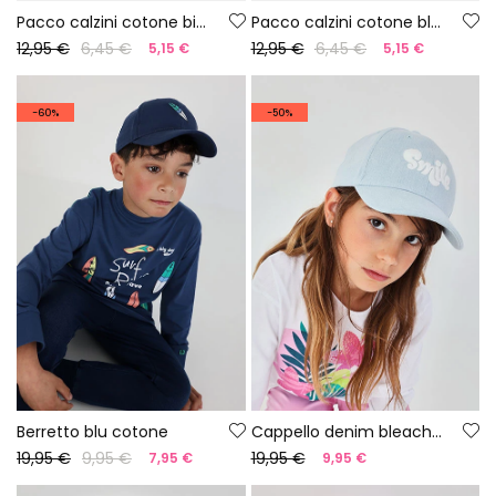
Pacco calzini cotone bianco
Pacco calzini cotone blu marino
12,95 €
6,45 €
12,95 €
6,45 €
5,15 €
5,15 €
-60%
-50%
Berretto blu cotone
Cappello denim bleach con ricamo
19,95 €
9,95 €
19,95 €
7,95 €
9,95 €