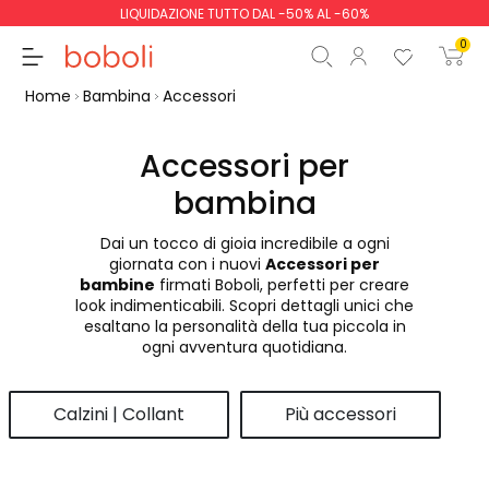
LIQUIDAZIONE TUTTO DAL -50% AL -60%
0
Home
Bambina
Accessori
Accessori per
bambina
Totale parziale
0,00 €
Dai un tocco di gioia incredibile a ogni
Totale
0,00 €
giornata con i nuovi
Accessori per
bambine
firmati Boboli, perfetti per creare
Continua
Inizio ordine
look indimenticabili. Scopri dettagli unici che
esaltano la personalità della tua piccola in
ogni avventura quotidiana.
Calzini | Collant
Più accessori