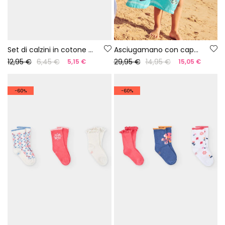
Set di calzini in cotone con fiori
Asciugamano con cappuccio di cotone squalo
12,95 €
6,45 €
29,95 €
14,95 €
5,15 €
15,05 €
-60%
-60%