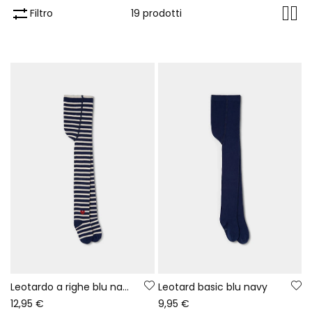
Filtro
19 prodotti
Leotardo a righe blu navy con cuore
Leotard basic blu navy
12,95 €
9,95 €