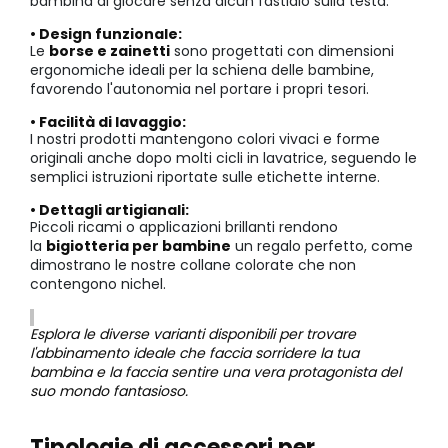
bambina di giocare senza alcun fastidio sulla testa.
• Design funzionale:
Le
borse e zainetti
sono progettati con dimensioni
ergonomiche ideali per la schiena delle bambine,
favorendo l'autonomia nel portare i propri tesori.
• Facilità di lavaggio:
I nostri prodotti mantengono colori vivaci e forme
originali anche dopo molti cicli in lavatrice, seguendo le
semplici istruzioni riportate sulle etichette interne.
• Dettagli artigianali:
Piccoli ricami o applicazioni brillanti rendono
la
bigiotteria per bambine
un regalo perfetto, come
dimostrano le nostre collane colorate che non
contengono nichel.
Esplora le diverse varianti disponibili per trovare
l'abbinamento ideale che faccia sorridere la tua
bambina e la faccia sentire una vera protagonista del
suo mondo fantasioso.
Tipologie di accessori per