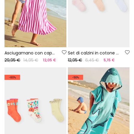
Asciugamano con cappuccio a righe
Set di calzini in cotone tinta unita
29,95 €
14,95 €
12,95 €
6,45 €
12,05 €
5,15 €
-60%
-50%