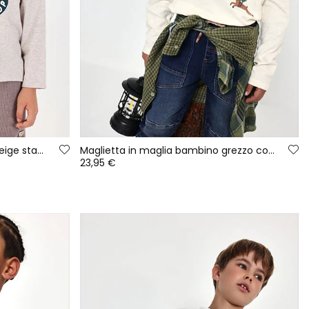
Maglietta in maglia bambino beige stampa avventura
Maglietta in maglia bambino grezzo con renna in paracadute
23,95 €