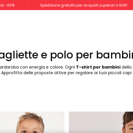
 AL -60%
Spedizione gratuita per acquisti superiori a 60€!
gliette e polo per bamb
 guardaroba con energia e colore. Ogni
T-shirt per bambini
della
Approfitta delle proposte attive per regalare ai tuoi piccoli capi r