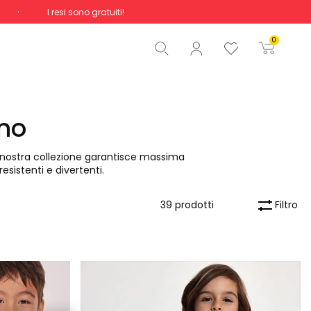
I resi sono gratuiti!
Totale
0,00 €
0
Inizio ordine
ino
 nostra collezione garantisce massima
esistenti e divertenti.
Filtro
39 prodotti