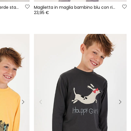
Maglietta in maglia bambino verde stampa alce
Maglietta in maglia bambino blu con ricamo Athletic
23,95 €