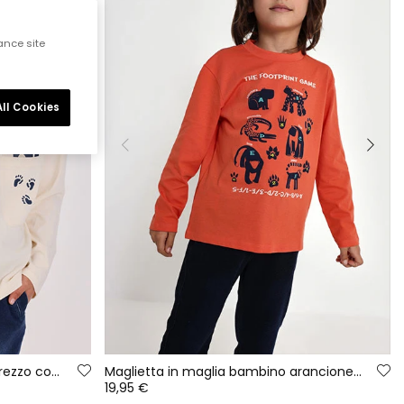
ance site
ll Cookies
Maglietta in maglia bambino grezzo con stampa panda
Maglietta in maglia bambino arancione stampa animali
19,95 €