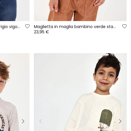
Maglietta in maglia bambino grigio vigoré con stampa cane
Maglietta in maglia bambino verde stampa orso avventura
23,95 €