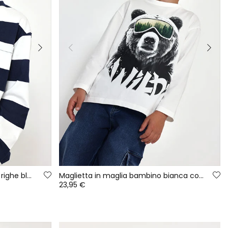
Maglietta in maglia bambino a righe blu navy e bianco
Maglietta in maglia bambino bianca con stampa orso
23,95 €