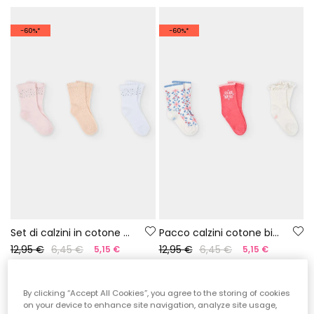
-60%*
-60%*
Set di calzini in cotone tinta unita
Pacco calzini cotone bianco
12,95 €
6,45 €
12,95 €
6,45 €
5,15 €
5,15 €
-60%*
-60%*
By clicking “Accept All Cookies”, you agree to the storing of cookies
on your device to enhance site navigation, analyze site usage,