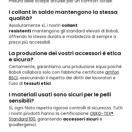
misura delle scarpe attuale per un comfort totale.
I collant in saldo mantengono la stessa
qualità?
Assolutamente sì, i nostri
collant
resistenti
mantengono gli standard elevati di Boboli,
offrendo la stessa durata e morbidezza di sempre a
prezzi più accessibili.
La produzione dei vostri accessori è etica
e sicura?
Certamente, garantiamo una produzione equa poiché
Boboli collabora solo con fabbriche certificate
amfori
BSCI
, assicurando il rispetto dei diritti dei lavoratori e
l'uso di
tessuti etici
.
I materiali usati sono sicuri per le pelli
sensibili?
Sì, ogni filato rispetta rigorosi controlli di sicurezza. Tutti
i nostri prodotti hanno la certificazione
OEKO-TEX®
Standard 100
, garantendo
accessori sicuri
e
ipoallergenici.