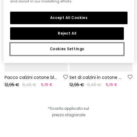
and assist in our marketing efforts.
Accept All Cookies
Reject All
Cookies Settings
Pacco calzini cotone blu marino
Set di calzini in cotone con fiori
12,95 €
6,45 €
12,95 €
6,45 €
5,15 €
5,15 €
*Sconto applicato sul
prezzo stagionale