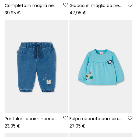
Completo in maglia neonata bianco ricamato foglie
Giacca in maglia da neonata bianca con punti colorati
39,95 €
47,95 €
Pantaloni denim neonata azzurri ricamati con gelato
Felpa neonata bambina verde stampa fiori
23,95 €
27,95 €