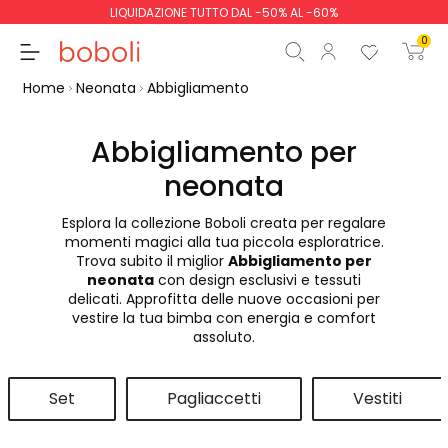
LIQUIDAZIONE TUTTO DAL -50% AL -60%
0
Home
Neonata
Abbigliamento
Abbigliamento per
neonata
Totale parziale
0,00 €
Esplora la collezione Boboli creata per regalare
Totale
0,00 €
momenti magici alla tua piccola esploratrice.
Trova subito il miglior
Abbigliamento per
Continua
Inizio ordine
neonata
con design esclusivi e tessuti
delicati. Approfitta delle nuove occasioni per
vestire la tua bimba con energia e comfort
assoluto.
Set
Pagliaccetti
Vestiti