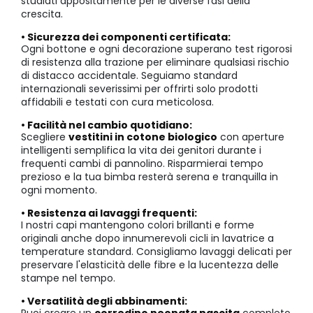
studiati appositamente per le diverse fasi della
crescita.
• Sicurezza dei componenti certificata:
Ogni bottone e ogni decorazione superano test rigorosi
di resistenza alla trazione per eliminare qualsiasi rischio
di distacco accidentale. Seguiamo standard
internazionali severissimi per offrirti solo prodotti
affidabili e testati con cura meticolosa.
• Facilità nel cambio quotidiano:
Scegliere
vestitini in cotone biologico
con aperture
intelligenti semplifica la vita dei genitori durante i
frequenti cambi di pannolino. Risparmierai tempo
prezioso e la tua bimba resterà serena e tranquilla in
ogni momento.
• Resistenza ai lavaggi frequenti:
I nostri capi mantengono colori brillanti e forme
originali anche dopo innumerevoli cicli in lavatrice a
temperature standard. Consigliamo lavaggi delicati per
preservare l'elasticità delle fibre e la lucentezza delle
stampe nel tempo.
• Versatilità degli abbinamenti: