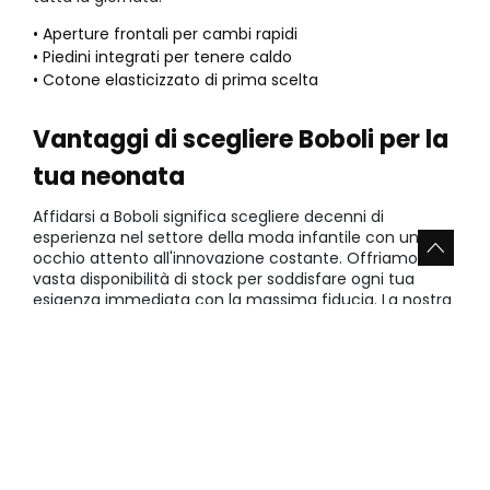
• Aperture frontali per cambi rapidi
• Piedini integrati per tenere caldo
• Cotone elasticizzato di prima scelta
Vantaggi di scegliere Boboli per la
tua neonata
Affidarsi a Boboli significa scegliere decenni di
esperienza nel settore della moda infantile con un
occhio attento all'innovazione costante. Offriamo una
vasta disponibilità di stock per soddisfare ogni tua
esigenza immediata con la massima fiducia. La nostra
passione si traduce in capi che durano nel tempo e
crescono insieme ai tuoi figli.
• Risparmio garantito sulla durata:
I capi resistono a lungo e possono essere tramandati
tra sorelle o amiche mantenendo un aspetto sempre
nuovo. Questo rappresenta un beneficio economico
reale riducendo la necessità di acquisti continui per
usura precoce dei tessuti.