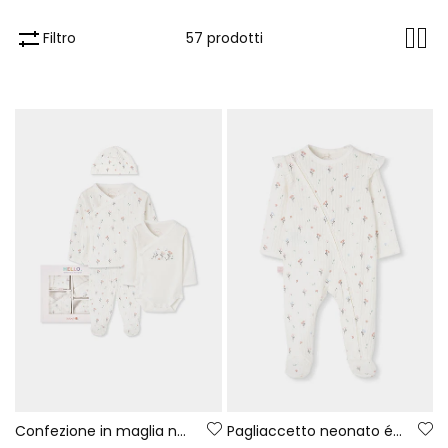
Filtro
57 prodotti
Confezione in maglia neonata bianca stampa fiori
Pagliaccetto neonato écru stampato fiori con volant