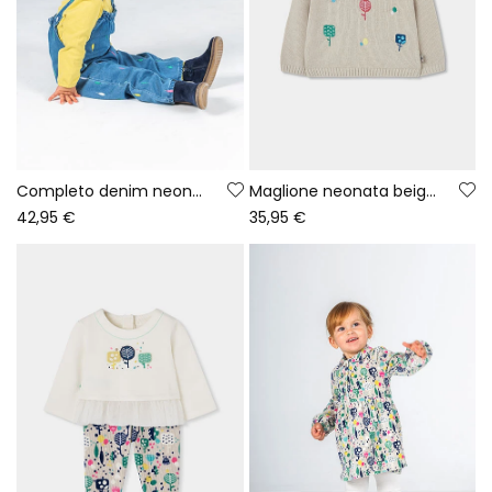
Completo denim neonata blu stampa foglie
Maglione neonata beige ricamato con alberi
42,95 €
35,95 €