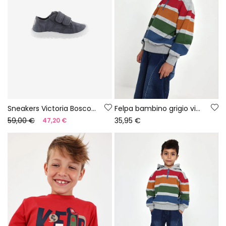
Sneakers Victoria Bosco barefoot in tela colore notte
Felpa bambino grigio vigoré a righe multicolore
59,00 €
35,95 €
47,20 €