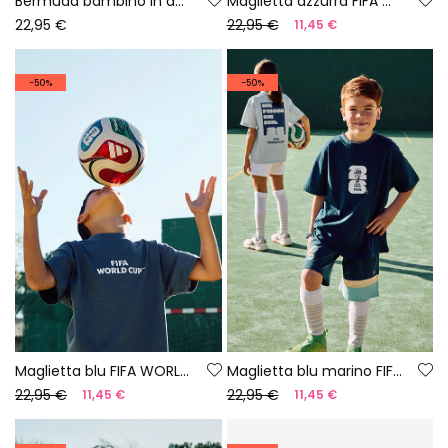
Bermuda bambino in denim felpato blu
Maglietta azzurra FIFA WORLD CUP 2026© X Boboli
22,95 €
22,95 €
11,45 €
-50%
-50%
Maglietta blu FIFA WORLD CUP 2026© X Boboli
Maglietta blu marino FIFA WORLD CUP 2026© X Boboli
22,95 €
22,95 €
11,45 €
11,45 €