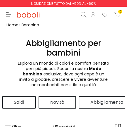
LIQUIDAZIONE TUTTO DAL -50% AL -60%
0
Home
Bambino
Abbigliamento per
bambini
Totale parziale
0,00 €
Esplora un mondo di colori e comfort pensato
Totale
0,00 €
per i più piccoli. Scopri la nostra
Moda
bambino
esclusiva, dove ogni capo è un
Continua
Inizio ordine
invito a giocare, crescere e vivere avventure
indimenticabili con stile e qualità.
Saldi
Novità
Abbigliamento
Filtro
415 prodotti