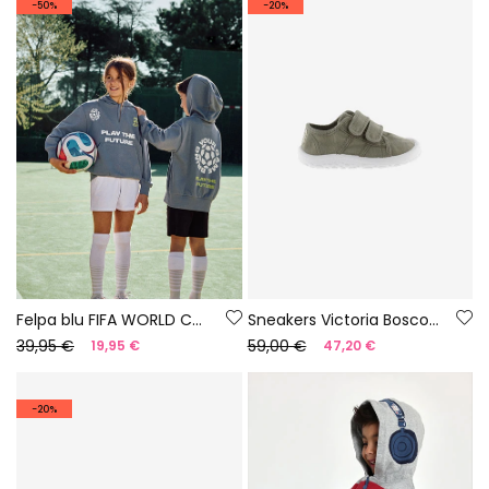
-50%
-20%
Felpa blu FIFA WORLD CUP 2026© X Boboli
Sneakers Victoria Bosco barefoot in tela colore aloe
39,95 €
59,00 €
19,95 €
47,20 €
-20%