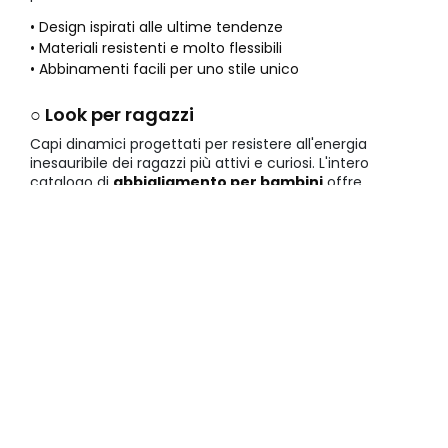
• Design ispirati alle ultime tendenze
• Materiali resistenti e molto flessibili
• Abbinamenti facili per uno stile unico
○ Look per ragazzi
Capi dinamici progettati per resistere all'energia
inesauribile dei ragazzi più attivi e curiosi. L'intero
catalogo di
abbigliamento per bambini
offre
soluzioni robuste per il divertimento senza fine all'aria
aperta.
• Rinforzi nelle zone di usura
• Tasche funzionali e dettagli tecnici
• Colori intensi che non sbiadiscono
Vantaggi di scegliere la moda
bambino nel nostro negozio online
Offriamo una selezione esclusiva di capi pronti per la
spedizione, garantendo una
Moda bambino
che