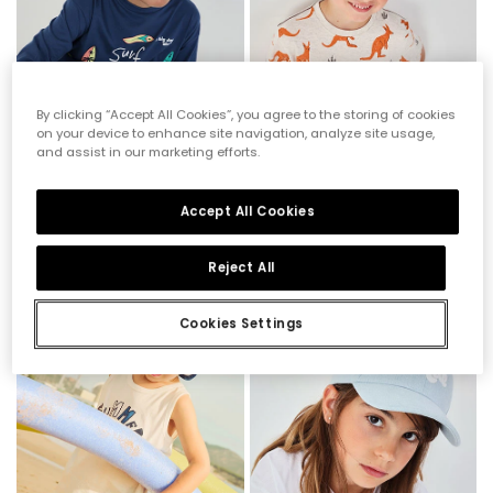
By clicking “Accept All Cookies”, you agree to the storing of cookies
on your device to enhance site navigation, analyze site usage,
and assist in our marketing efforts.
Accept All Cookies
Berretto blu cotone
Berretto verde in cotone con tasca canguro
19,95 €
9,95 €
19,95 €
9,95 €
7,95 €
7,95 €
Reject All
-50%
-50%
Cookies Settings