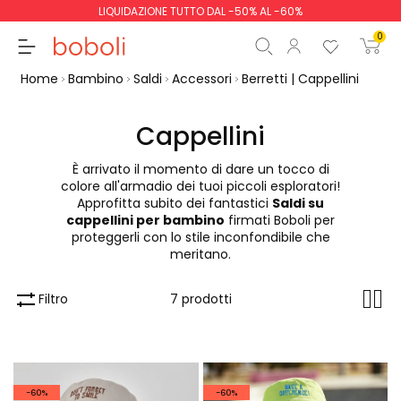
LIQUIDAZIONE TUTTO DAL -50% AL -60%
0
Home
Bambino
Saldi
Accessori
Berretti | Cappellini
Cappellini
È arrivato il momento di dare un tocco di
Totale parziale
0,00 €
colore all'armadio dei tuoi piccoli esploratori!
Approfitta subito dei fantastici
Saldi su
Totale
0,00 €
cappellini per bambino
firmati Boboli per
proteggerli con lo stile inconfondibile che
Continua
Inizio ordine
meritano.
Filtro
7 prodotti
-60%
-60%