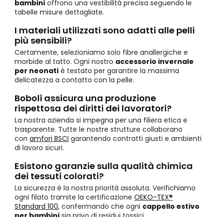
bambini
offrono una vestibilità precisa seguendo le
tabelle misure dettagliate.
I materiali utilizzati sono adatti alle pelli
più sensibili?
Certamente, selezioniamo solo fibre anallergiche e
morbide al tatto. Ogni nostro
accessorio invernale
per neonati
è testato per garantire la massima
delicatezza a contatto con la pelle.
Boboli assicura una produzione
rispettosa dei diritti dei lavoratori?
La nostra azienda si impegna per una filiera etica e
trasparente. Tutte le nostre strutture collaborano
con
amfori BSCI
garantendo contratti giusti e ambienti
di lavoro sicuri.
Esistono garanzie sulla qualità chimica
dei tessuti colorati?
La sicurezza è la nostra priorità assoluta. Verifichiamo
ogni filato tramite la certificazione
OEKO-TEX®
Standard 100
, confermando che ogni
cappello estivo
per bambini
sia privo di residui tossici.