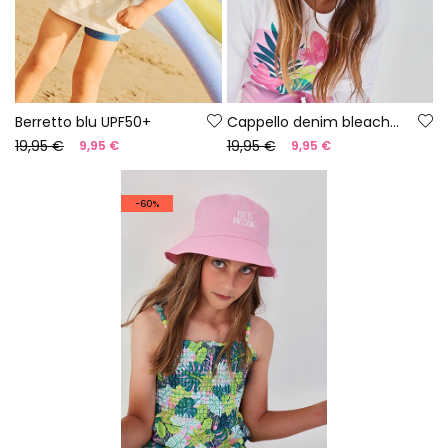
Berretto blu UPF50+
Cappello denim bleach con ricamo
19,95 €
19,95 €
9,95 €
9,95 €
-60%