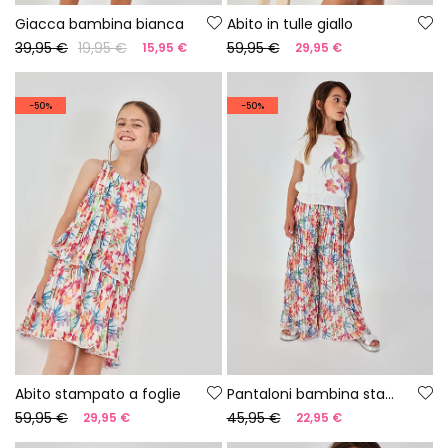
Giacca bambina bianca
Abito in tulle giallo
39,95 €
19,95 €
59,95 €
15,95 €
29,95 €
-50%
-50%
Abito stampato a foglie
Pantaloni bambina stampati a foglie a zampa d\'elefante
59,95 €
45,95 €
29,95 €
22,95 €