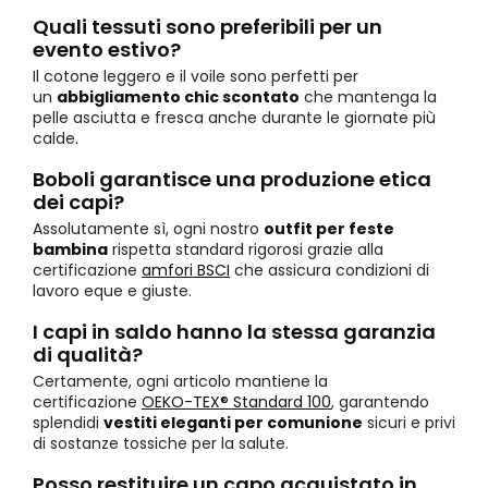
Quali tessuti sono preferibili per un
evento estivo?
Il cotone leggero e il voile sono perfetti per
un
abbigliamento chic scontato
che mantenga la
pelle asciutta e fresca anche durante le giornate più
calde.
Boboli garantisce una produzione etica
dei capi?
Assolutamente sì, ogni nostro
outfit per feste
bambina
rispetta standard rigorosi grazie alla
certificazione
amfori BSCI
che assicura condizioni di
lavoro eque e giuste.
I capi in saldo hanno la stessa garanzia
di qualità?
Certamente, ogni articolo mantiene la
certificazione
OEKO-TEX® Standard 100
, garantendo
splendidi
vestiti eleganti per comunione
sicuri e privi
di sostanze tossiche per la salute.
Posso restituire un capo acquistato in