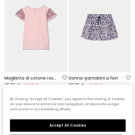
Maglietta di cotone rosa bambina
Gonna-pantaloni a fiori
25,95 €
29,95 €
12,95 €
14,95 €
By clicking “Accept All Cookies”, you agree to the storing of cookies
-60%
-50%
on your device to enhance site navigation, analyze site usage,
and assist in our marketing efforts.
Accept All Cookies