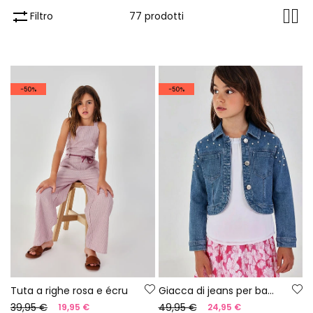
Filtro
77 prodotti
-50%
-50%
Tuta a righe rosa e écru
Giacca di jeans per bambina colore denim chiaro con fiocchetti
39,95 €
49,95 €
19,95 €
24,95 €