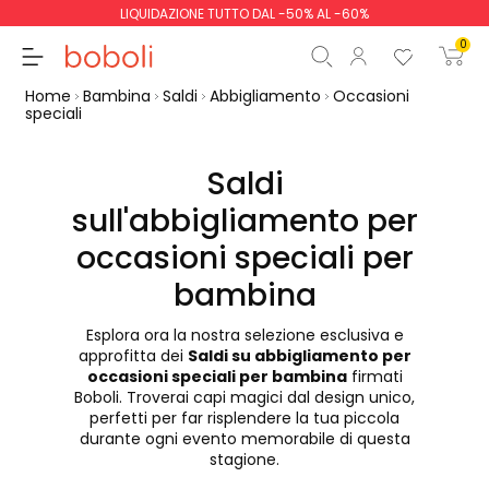
LIQUIDAZIONE TUTTO DAL -50% AL -60%
0
Home
Bambina
Saldi
Abbigliamento
Occasioni
speciali
Saldi
sull'abbigliamento per
Totale parziale
0,00 €
occasioni speciali per
Totale
0,00 €
bambina
Continua
Inizio ordine
Esplora ora la nostra selezione esclusiva e
approfitta dei
Saldi su abbigliamento per
occasioni speciali per bambina
firmati
Boboli. Troverai capi magici dal design unico,
perfetti per far risplendere la tua piccola
durante ogni evento memorabile di questa
stagione.