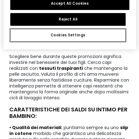
prezzo stagionale
Accept All Cookies
Reject All
Guida all'acquisto per i saldi su
Cookies Settings
intimo per bambino
Scegliere bene durante queste promozioni significa
investire nel benessere dei tuoi figli. Cerca capi
realizzati con
tessuti traspiranti
che mantengano la
pelle asciutta. Valuta il profilo di chi ama muoversi
liberamente senza fastidiose cuciture. Risparmiare con
intelligenza permette di ottenere capi resistenti che
mantengono la forma originale anche dopo moltissimi
cicli di lavaggio intenso.
CARATTERISTICHE DEI SALDI SU INTIMO PER
BAMBINO:
• Qualità dei materiali:
puntiamo sempre su uno
slip
in cotone
morbido che garantisca una delicatezza