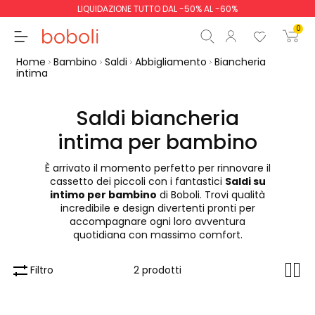
LIQUIDAZIONE TUTTO DAL -50% AL -60%
0
Home
Bambino
Saldi
Abbigliamento
Biancheria
intima
Saldi biancheria
intima per bambino
Totale parziale
0,00 €
Totale
0,00 €
È arrivato il momento perfetto per rinnovare il
cassetto dei piccoli con i fantastici
Saldi su
Continua
Inizio ordine
intimo per bambino
di Boboli. Trovi qualità
incredibile e design divertenti pronti per
accompagnare ogni loro avventura
quotidiana con massimo comfort.
Filtro
2 prodotti