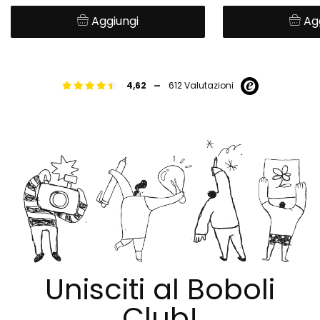
Aggiungi
Ag
-
4,62
612 Valutazioni
Unisciti al Boboli
Club!