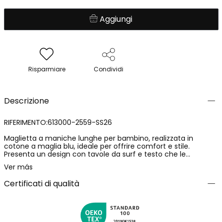
Aggiungi
Risparmiare
Condividi
Descrizione
RIFERIMENTO:613000-2559-SS26
Maglietta a maniche lunghe per bambino, realizzata in
cotone a maglia blu, ideale per offrire comfort e stile.
Presenta un design con tavole da surf e testo che le
conferisce un tocco divertente ed estivo. Perfetta per
Ver más
bambini dai 2 ai 14 anni, offre un'opzione versatile da
abbinare a pantaloni o pantaloncini. Il suo materiale morbido
Certificati di qualità
è ideale per l'uso quotidiano, fornendo calore durante le
stagioni più fredde. Un capo che non è solo funzionale, ma
aggiunge anche un elemento di tendenza al guardaroba
infantile.