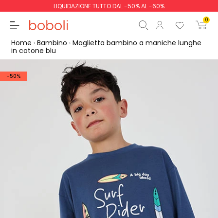
LIQUIDAZIONE TUTTO DAL -50% AL -60%
0
Home
Bambino
Maglietta bambino a maniche lunghe
in cotone blu
-50%
Totale parziale
0,00 €
Totale
0,00 €
Continua
Inizio ordine