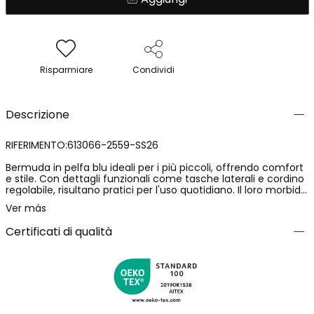
Risparmiare
Condividi
Descrizione
RIFERIMENTO:613066-2559-SS26
Bermuda in pelfa blu ideali per i più piccoli, offrendo comfort
e stile. Con dettagli funzionali come tasche laterali e cordino
regolabile, risultano pratici per l'uso quotidiano. Il loro morbido
tessuto di pelfa garantisce libertà di movimento e benessere.
Ver más
Disponibili in taglie dai 2 ai 14 anni, si adattano a ogni fase
della crescita. Il design semplice e versatile permette di
Certificati di qualità
abbinarle facilmente a magliette e felpe. Una scelta perfetta
per le attività quotidiane dei bambini, mantenendoli comodi
e alla moda.