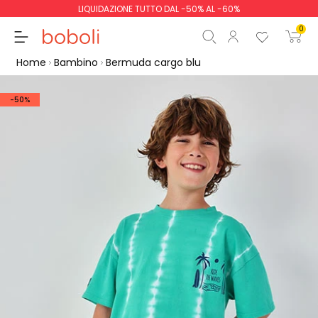
LIQUIDAZIONE TUTTO DAL -50% AL -60%
0
Home
Bambino
Bermuda cargo blu
-50%
Totale parziale
0,00 €
Totale
0,00 €
Continua
Inizio ordine