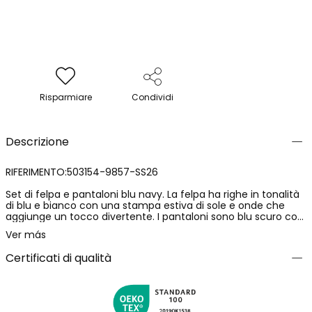
Risparmiare
Condividi
Descrizione
RIFERIMENTO:503154-9857-SS26
Set di felpa e pantaloni blu navy. La felpa ha righe in tonalità
di blu e bianco con una stampa estiva di sole e onde che
aggiunge un tocco divertente. I pantaloni sono blu scuro con
una vita elastica dotata di cordoncino regolabile. Realizzato in
Ver más
materiale a maglia comodo e caldo, è ideale per l'uso
quotidiano. Disponibile in taglie da 12 mesi a 10 anni, combina
Certificati di qualità
stile e comfort. Perfetto per creare un look casual e
moderno.