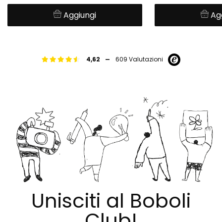
Aggiungi
Ag
-
4,62
609 Valutazioni
Unisciti al Boboli
Club!