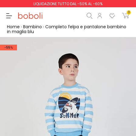
LIQUIDAZIONE TUTTO DAL -50% AL -60%
0
Home
Bambino
Completo felpa e pantalone bambino
in maglia blu
-55%
Totale parziale
0,00 €
Totale
0,00 €
Continua
Inizio ordine