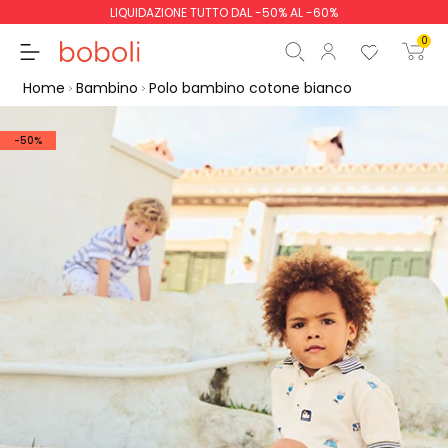
LIQUIDAZIONE TUTTO DAL -50% AL -60%
0
Home
Bambino
Polo bambino cotone bianco
-50%
Totale parziale
0,00 €
Totale
0,00 €
Continua
Inizio ordine