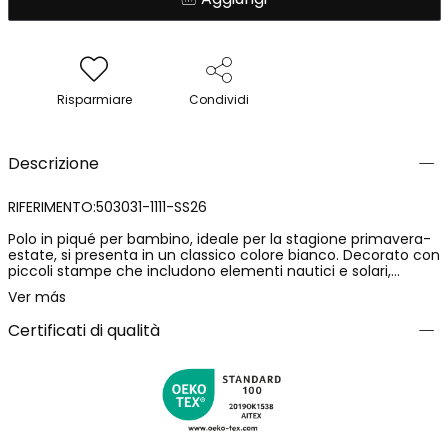
Risparmiare
Condividi
Descrizione
RIFERIMENTO:503031-1111-SS26
Polo in piqué per bambino, ideale per la stagione primavera-
estate, si presenta in un classico colore bianco. Decorato con
piccoli stampe che includono elementi nautici e solari,
apporta un tocco divertente all'abbigliamento. Collo e
Ver más
maniche presentano un dettaglio a righe, offrendo una
finitura elegante. Disponibile in taglie da 12 mesi a 10 anni.
Certificati di qualità
Perfetto da abbinare a pantaloncini o jeans, questo polo è
un'opzione versatile e comoda per tutti i giorni. Realizzato in
cotone, assicura freschezza e morbidezza a contatto con la
pelle.