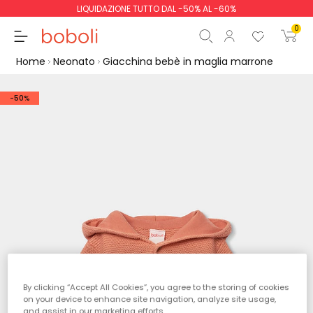
LIQUIDAZIONE TUTTO DAL -50% AL -60%
0
Home
Neonato
Giacchina bebè in maglia marrone
-50%
Totale parziale
0,00 €
Totale
0,00 €
Continua
Inizio ordine
By clicking “Accept All Cookies”, you agree to the storing of cookies
on your device to enhance site navigation, analyze site usage,
and assist in our marketing efforts.