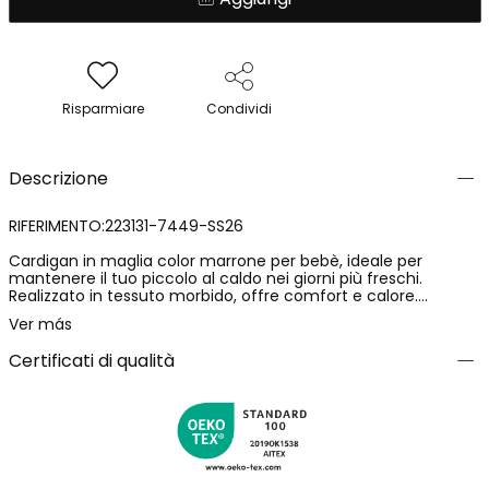
Risparmiare
Condividi
Descrizione
RIFERIMENTO:223131-7449-SS26
Cardigan in maglia color marrone per bebè, ideale per
mantenere il tuo piccolo al caldo nei giorni più freschi.
Realizzato in tessuto morbido, offre comfort e calore.
Presenta un design classico con cappuccio, bottoni frontali e
Ver más
tasche, evidenziando la sua funzionalità. Disponibile in taglie
da 1 mese a 24 mesi, si adatta alla crescita del tuo bebè.
Certificati di qualità
Perfetto da abbinare con pantaloni e magliette in toni neutri,
garantisce uno stile incantevole e pratico per i più piccoli.