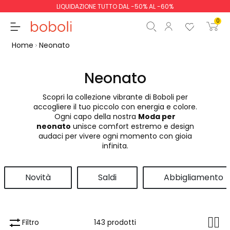
LIQUIDAZIONE TUTTO DAL -50% AL -60%
0
Home
Neonato
Neonato
Scopri la collezione vibrante di Boboli per
Totale parziale
0,00 €
accogliere il tuo piccolo con energia e colore.
Ogni capo della nostra
Moda per
Totale
0,00 €
neonato
unisce comfort estremo e design
audaci per vivere ogni momento con gioia
Continua
Inizio ordine
infinita.
Novità
Saldi
Abbigliamento
Filtro
143 prodotti