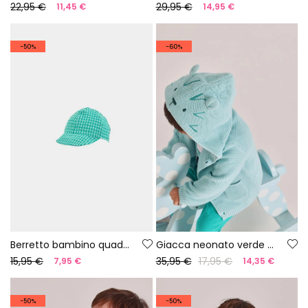
22,95 €
29,95 €
11,45 €
14,95 €
-50%
-60%
Berretto bambino quadretti verde
Giacca neonato verde maglia
15,95 €
35,95 €
17,95 €
7,95 €
14,35 €
-50%
-50%