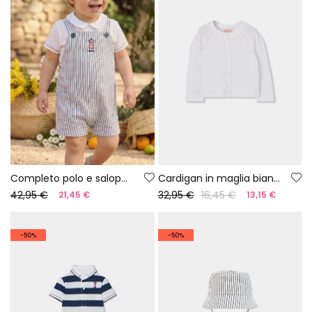
Completo polo e salopette neonato cotone bianco blu
Cardigan in maglia bianco per neonato
42,95 €
32,95 €
16,45 €
21,45 €
13,15 €
-50%
-50%