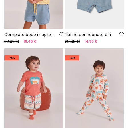
Completo bebè maglietta e pantaloni cotone giallo blu
Tutina per neonato a righe multicolori in cotone
32,95 €
29,95 €
16,45 €
14,95 €
-50%
-50%