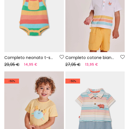
Completo neonato t-shirt e salopette righe multicolore
Completo cotone bianco per bebè
29,95 €
27,95 €
14,95 €
13,95 €
-50%
-50%