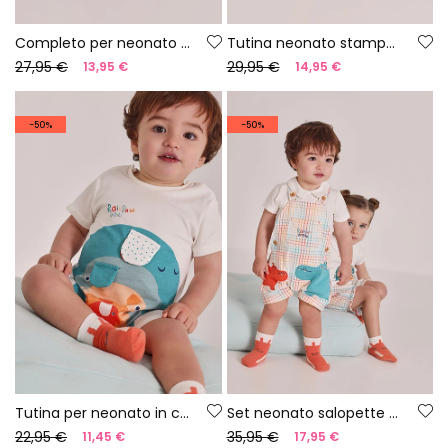
Completo per neonato in cotone arancione
Tutina neonato stampata
27,95 €
29,95 €
13,95 €
14,95 €
-50%
-50%
Tutina per neonato in cotone bianco
Set neonato salopette a quadri cotone
22,95 €
35,95 €
11,45 €
17,95 €