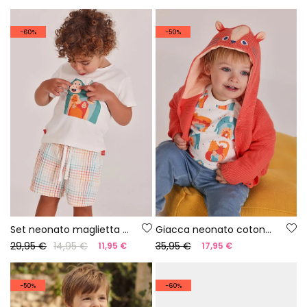
-60%
-50%
Set neonato maglietta cotone bianco
Giacca neonato cotone arancione
29,95 €
14,95 €
35,95 €
11,95 €
17,95 €
-50%
-60%