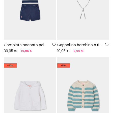
Completo neonato polo e short blu navy
Cappellino bambino a righe nere e bianche
39,95 €
19,95 €
19,95 €
9,95 €
-50%
-55%