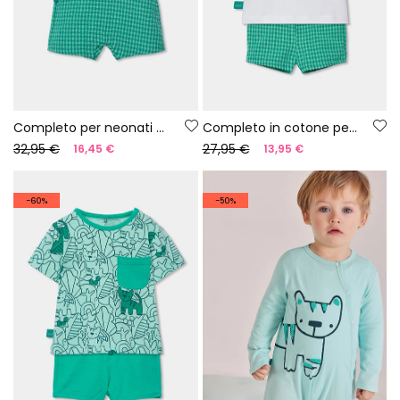
Completo per neonati salopette e maglietta a quadri in cotone
Completo in cotone per neonato bianco e verde
32,95 €
27,95 €
16,45 €
13,95 €
-60%
-50%