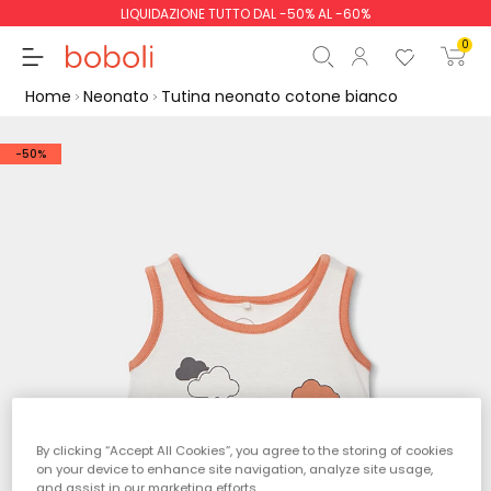
LIQUIDAZIONE TUTTO DAL -50% AL -60%
0
Home
Neonato
Tutina neonato cotone bianco
-50%
Totale parziale
0,00 €
Totale
0,00 €
Continua
Inizio ordine
By clicking “Accept All Cookies”, you agree to the storing of cookies
on your device to enhance site navigation, analyze site usage,
and assist in our marketing efforts.