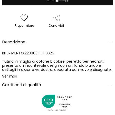
Risparmiare
Condividi
Descrizione
RIFERIMENTO:223063-1111-SS26
Tutina in maglia di cotone bicolore, perfetta per neonati,
presenta un incantevole design con un fondo bianco e
dettagli in azzurro verdastro, decorata con nuvole disegnate
che trasmettono un'aria gioiosa. Ideale per età da 0 mesi fino
Ver más
a 24 mesi. Il materiale in maglia morbida offre comfort e
flessibilità, mentre lo stile senza maniche e con collo tondo
Certificati di qualità
facilita il cambio del pannolino. Questo capo versatile è
un'opzione ideale per mantenere il tuo bambino fresco e
comodo.