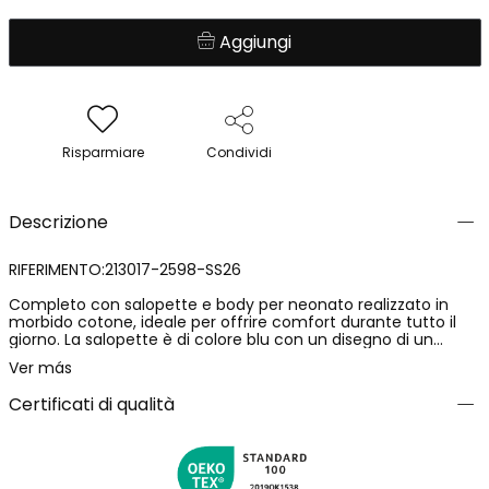
Aggiungi
Risparmiare
Condividi
Descrizione
RIFERIMENTO:213017-2598-SS26
Completo con salopette e body per neonato realizzato in
morbido cotone, ideale per offrire comfort durante tutto il
giorno. La salopette è di colore blu con un disegno di un
elefante ricamato, aggiungendo un tocco divertente. La
Ver más
maglietta bianca ha maniche corte e un pratico collo
rotondo. Disponibile in taglie da 1 mese a 24 mesi, questo
Certificati di qualità
completo è perfetto per i più piccoli. Il suo stile versatile lo
rende facile da abbinare ad altri capi, ideale per ogni
occasione.