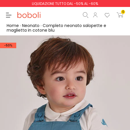
LIQUIDAZIONE TUTTO DAL -50% AL -60%
0
Home
Neonato
Completo neonato salopette e
maglietta in cotone blu
-50%
Totale parziale
0,00 €
Totale
0,00 €
Continua
Inizio ordine