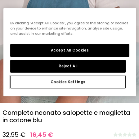
By clicking “Accept All Cookies”, you agree to the storing of cookies
on your device to enhance site navigation, analyze site usage,
and assist in our marketing efforts.
Accept All Cookies
Reject All
Cookies Settings
1
2
3
4
5
6
7
8
Completo neonato salopette e maglietta
in cotone blu
32,95 €
16,45 €