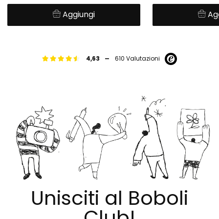
Aggiungi
Ag
-
4,63
610 Valutazioni
Unisciti al Boboli
Club!