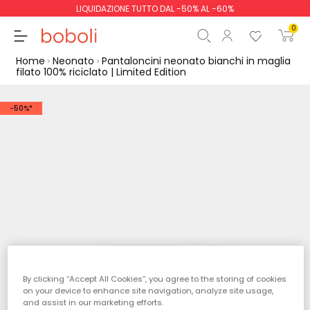
LIQUIDAZIONE TUTTO DAL -50% AL -60%
0
Home
Neonato
Pantaloncini neonato bianchi in maglia
filato 100% riciclato | Limited Edition
-50%*
Totale parziale
0,00 €
Totale
0,00 €
Continua
Inizio ordine
By clicking “Accept All Cookies”, you agree to the storing of cookies
on your device to enhance site navigation, analyze site usage,
and assist in our marketing efforts.