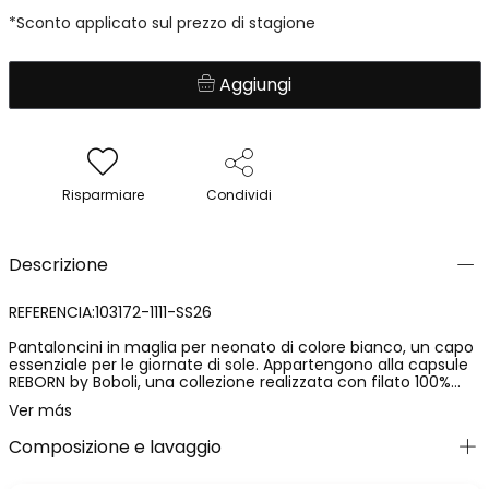
*Sconto applicato sul prezzo di stagione
Aggiungi
Risparmiare
Condividi
Descrizione
REFERENCIA:103172-1111-SS26
Pantaloncini in maglia per neonato di colore bianco, un capo
essenziale per le giornate di sole. Appartengono alla capsule
REBORN by Boboli, una collezione realizzata con filato 100%
riciclato post-consumo. Realizzati in cotone morbido con vita
Ver más
elasticizzata regolabile tramite cordoncino, garantiscono una
vestibilità confortevole senza pressione. Il design semplice e
Composizione e lavaggio
fresco permette di abbinarli facilmente a body o maglioni.
Ideali per le prime uscite estive.