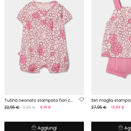
Tutina neonato stampata fiori cotone
Set maglia stampato
22,95 €
11,45 €
27,95 €
9,15 €
13,95 €
Aggiungi
Ag