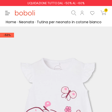
LIQUIDAZIONE TUTTO DAL -50% AL -60%
0
Home
Neonata
Tutina per neonato in cotone bianco
-50%
Totale parziale
0,00 €
Totale
0,00 €
Continua
Inizio ordine