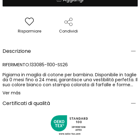
Risparmiare
Condividi
Descrizione
RIFERIMENTO:133085-1100-SS26
Pigiama in maglia di cotone per bambina. Disponibile in taglie
da 0 mesi fino a 24 mesi, garantisce una vestibilità perfetta. Il
suo colore bianco con stampa colorata di farfalle e forme
astratte aggiunge un tocco allegro e divertente. Le maniche
Ver más
corte con volant offrono uno stile incantevole e fresco. Il
tessuto morbido di cotone assicura comodità per tutto il
Certificati di qualità
giorno. Perfetto per i giorni caldi, questo pigiama combina
funzionalità e design per mantenere il tuo bebè comoda e
alla moda.