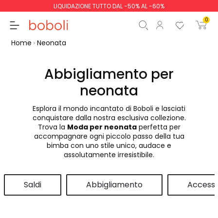
LIQUIDAZIONE TUTTO DAL -50% AL -60%
0
Home
Neonata
Abbigliamento per
neonata
Totale parziale
0,00 €
Esplora il mondo incantato di Boboli e lasciati
Totale
0,00 €
conquistare dalla nostra esclusiva collezione.
Trova la
Moda per neonata
perfetta per
Continua
Inizio ordine
accompagnare ogni piccolo passo della tua
bimba con uno stile unico, audace e
assolutamente irresistibile.
Saldi
Abbigliamento
Accesso