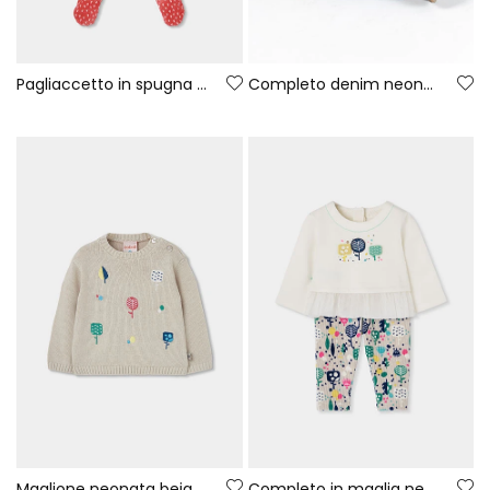
Pagliaccetto in spugna neonato rosso con stampa coniglietto
Completo denim neonata blu stampa foglie
Maglione neonata beige ricamato con alberi
Completo in maglia neonata bambina bianco stampato alberi