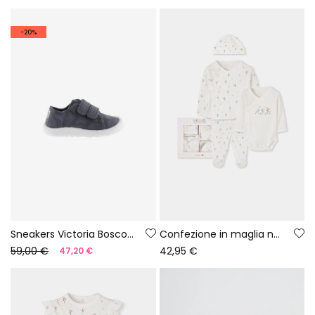
-20%
Sneakers Victoria Bosco barefoot in tela colore notte
Confezione in maglia neonata bianca stampa fiori
59,00 €
42,95 €
47,20 €