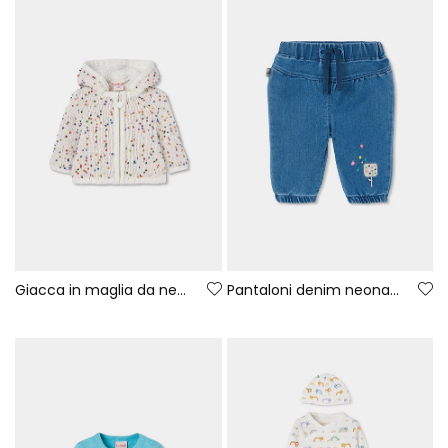
Giacca in maglia da neonata bianca con punti colorati
Pantaloni denim neonata azzurri ricamati con gelato