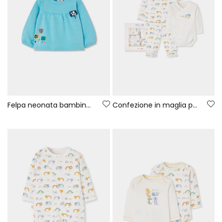
Felpa neonata bambina verde stampa fiori
Confezione in maglia per neonato bianca con stampa arcobaleno e animali