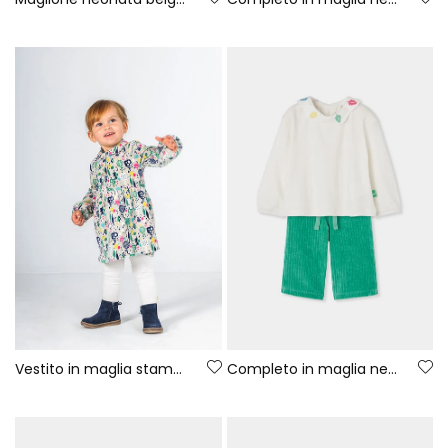
Vestito in maglia stampata alberi multicolore neonato
Completo in maglia neonata bianco ricamato foglie