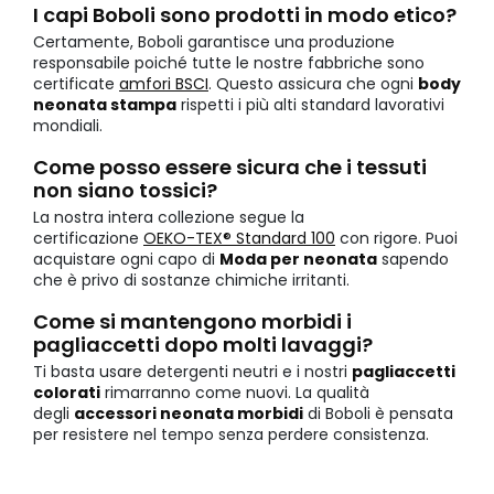
I capi Boboli sono prodotti in modo etico?
Certamente, Boboli garantisce una produzione
responsabile poiché tutte le nostre fabbriche sono
certificate
amfori BSCI
. Questo assicura che ogni
body
neonata stampa
rispetti i più alti standard lavorativi
mondiali.
Come posso essere sicura che i tessuti
non siano tossici?
La nostra intera collezione segue la
certificazione
OEKO-TEX® Standard 100
con rigore. Puoi
acquistare ogni capo di
Moda per neonata
sapendo
che è privo di sostanze chimiche irritanti.
Come si mantengono morbidi i
pagliaccetti dopo molti lavaggi?
Ti basta usare detergenti neutri e i nostri
pagliaccetti
colorati
rimarranno come nuovi. La qualità
degli
accessori neonata morbidi
di Boboli è pensata
per resistere nel tempo senza perdere consistenza.