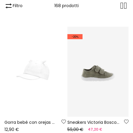
Filtro
168 prodotti
-20%
Gorra bebé con orejas blanca
Sneakers Victoria Bosco barefoot in tela colore aloe
12,90 €
59,00 €
47,20 €