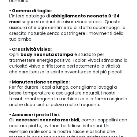
bambina.
• Gamma di taglie:
L'intero catalogo di
abbigliamento neonata 0-24
mesi
segue standard di misurazione precisi. Questo
assicura che ogni centimetro di stoffa accompagni la
crescita naturale senza costringere i movimenti della
tua bimba.
• Creatività visiva:
Ogni
body neonata stampa
è studiato per
trasmettere energia positiva. I colori vivaci stimolano la
curiosità visiva e riflettono perfettamente la vitalità
che caratterizza lo spirito avventuroso dei più piccoli.
• Manutenzione semplice:
Per far durare i capi a lungo, consigliamo lavaggi a
basse temperature e asciugature naturali. I nostri
tessuti mantengono la morbidezza e la forma originale
anche dopo cicli di pulizia molto frequenti.
• Accessori protettivi:
Gli
accessori neonata morbidi
, come i cappellini con
cuciture piatte, evitano fastidiose irritazioni. Un
esempio reale sono le nostre fasce elastiche che