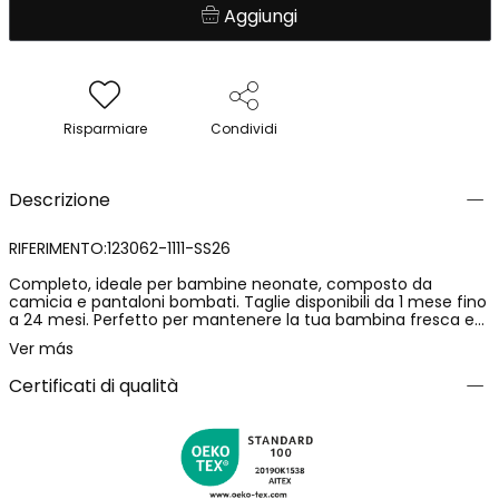
Aggiungi
Risparmiare
Condividi
Descrizione
RIFERIMENTO:123062-1111-SS26
Completo, ideale per bambine neonate, composto da
camicia e pantaloni bombati. Taglie disponibili da 1 mese fino
a 24 mesi. Perfetto per mantenere la tua bambina fresca e
comoda in ogni occasione. La camicia in cotone di colore
Ver más
bianco è progettata con delle onde ricamate in contrasto di
colore marrone aranciato su maniche e apertura centrale. I
Certificati di qualità
pantaloni hanno un elastico in vita e alle caviglie per regolare,
con sfondo marrone aranciato e una divertente stampa di
soli in bianco e toni verdi. Inoltre, hanno un fiocco centrale
sulla vita come decorazione.