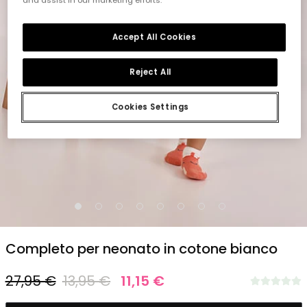
Accept All Cookies
Reject All
Cookies Settings
1
2
3
4
5
6
7
8
Completo per neonato in cotone bianco
27,95 €
13,95 €
11,15 €