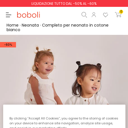
LIQUIDAZIONE TUTTO DAL -50% AL -60%
0
Home
Neonata
Completo per neonato in cotone
bianco
-60%
Totale parziale
0,00 €
Totale
0,00 €
Continua
Inizio ordine
By clicking “Accept All Cookies”, you agree to the storing of cookies
on your device to enhance site navigation, analyze site usage,
and assist in our marketing efforts.