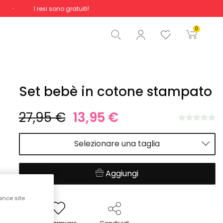
I resi sono gratuiti!
Totale
0,00 €
0
Inizio ordine
Set bebè in cotone stampato
27,95 €
13,95 €
Selezionare una taglia
Aggiungi
ance site