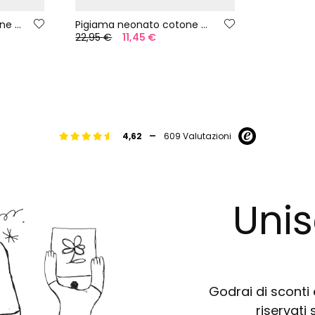
Tutina neonato di cotone bianco
Pigiama neonato cotone con stampa
22,95 €
11,45 €
-
4,62
609 Valutazioni
Unis
Godrai di sconti e
riservati 