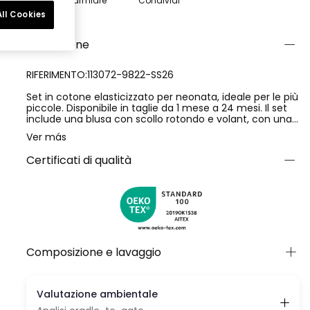
Risparmiare
Condividi
ll Cookies
Descrizione
RIFERIMENTO:113072-9822-SS26
Set in cotone elasticizzato per neonata, ideale per le più
piccole. Disponibile in taglie da 1 mese a 24 mesi. Il set
include una blusa con scollo rotondo e volant, con una
stampa di simpatiche coccinelle e foglie, offrendo un
Ver más
tocco divertente. Il pantalone è corto con un design
bombato e elastico in vita e alle gambe per una
Certificati di qualità
vestibilità perfetta. È di colore rossiccio con una stampa
a pois e un fiocco decorativo in vita.
Composizione e lavaggio