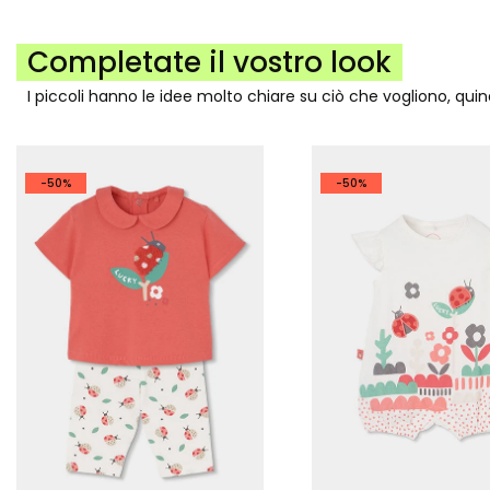
Completate il vostro look
I piccoli hanno le idee molto chiare su ciò che vogliono, qui
-50%
-50%