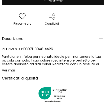
Risparmiare
Condividi
Descrizione
RIFERIMENTO:103071-3948-SS26
Pantalone in felpa per neonata ideale per mantenere la tua
piccola comoda. Il suo colore rosa intenso è perfetto per
essere abbinato ad altri colori. Realizzato con un tessuto di
felpa morbida, garantisce comfort in ogni occasione. La vita
Ver más
elastica con cordoncino regolabile facilita una vestibilità
perfetta. Disponibile in taglie da 1 mese a 24 mesi, è
Certificati di qualità
un'opzione pratica per tutti i giorni. Il suo design semplice lo
rende un capo versatile per qualsiasi guardaroba infantile.