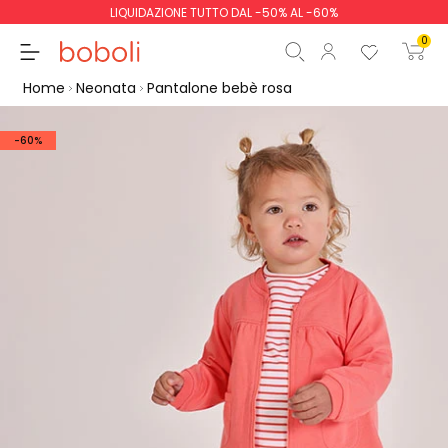
LIQUIDAZIONE TUTTO DAL -50% AL -60%
0
Home
Neonata
Pantalone bebè rosa
-60%
Totale parziale
0,00 €
Totale
0,00 €
Continua
Inizio ordine