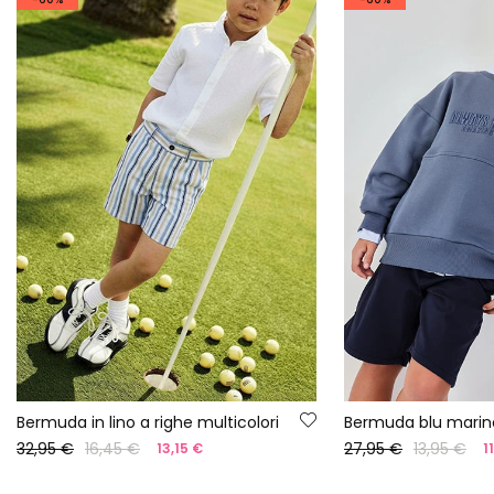
Bermuda in lino a righe multicolori
Bermuda blu marin
32,95 €
16,45 €
27,95 €
13,95 €
13,15 €
1