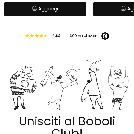
Aggiungi
Ag
-
4,62
609 Valutazioni
Unisciti al Boboli
Club!