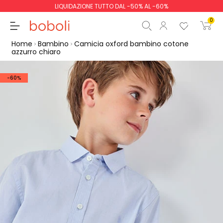
LIQUIDAZIONE TUTTO DAL -50% AL -60%
0
Home
Bambino
Camicia oxford bambino cotone
azzurro chiaro
-60%
Totale parziale
0,00 €
Totale
0,00 €
Continua
Inizio ordine