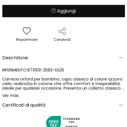
Aggiungi
Risparmiare
Condividi
Descrizione
RIFERIMENTO:873109-2583-SS26
Camicia oxford per bambino, capo classico di colore azzurro
cielo, realizzata in cotone che offre comfort e traspirabilità,
ideale per qualsiasi occasione. Presenta un colletto classico e
maniche lunghe, perfette per uno stile elegante e formale.
Ver más
Disponibile in taglie da 12 mesi fino a 14 anni, è versatile per
diverse età. Il suo design semplice facilita l'abbinamento con
Certificati di qualità
pantaloni e la sua finitura delicata eleva qualsiasi completo.
Perfetta per eventi speciali o un look casual elegante.