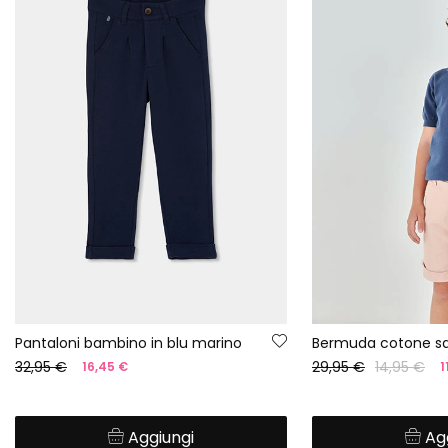
Pantaloni bambino in blu marino
Bermuda cotone s
32,95 €
29,95 €
14,95 €
16,45 €
1
Aggiungi
Ag