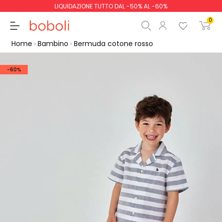
LIQUIDAZIONE TUTTO DAL -50% AL -60%
0
Home
Bambino
Bermuda cotone rosso
-60%
Totale parziale
0,00 €
Totale
0,00 €
Continua
Inizio ordine