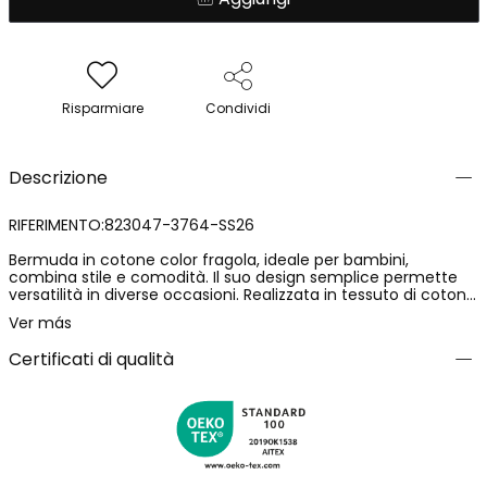
Risparmiare
Condividi
Descrizione
RIFERIMENTO:823047-3764-SS26
Bermuda in cotone color fragola, ideale per bambini,
combina stile e comodità. Il suo design semplice permette
versatilità in diverse occasioni. Realizzata in tessuto di cotone,
è morbida al tatto e fresca per i giorni caldi. Disponibile in
Ver más
taglie da 12 mesi a 10 anni. La vita regolabile e le tasche
anteriori aggiungono funzionalità. Perfetta da abbinare con
Certificati di qualità
magliette o bluse leggere, offre un look fresco e moderno.