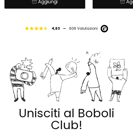
Aggiungi
Ag
-
4,63
606 Valutazioni
Unisciti al Boboli
Club!