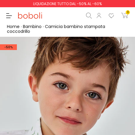
LIQUIDAZIONE TUTTO DAL -50% AL -60%
0
Home
Bambino
Camicia bambino stampata
coccodrillo
-50%
Totale parziale
0,00 €
Totale
0,00 €
Continua
Inizio ordine