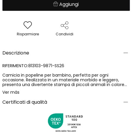
Aggiungi
Risparmiare
Condividi
Descrizione
RIFERIMENTO:813103-9871-SS26
Camicia in popeline per bambino, perfetta per ogni
occasione. Realizzata in un materiale morbido e leggero,
presenta una divertente stampa di piccoli animali in colore
verde su sfondo bianco. Il design include un colletto classico
Ver más
e maniche lunghe, ideali per un look elegante e comodo.
Disponibile in taglie da 12 mesi a 10 anni, questa camicia si
Certificati di qualità
abbina bene con pantaloni casual o formali per uno stile
versatile. È un capo indispensabile per il guardaroba di
qualsiasi bambino con stile.