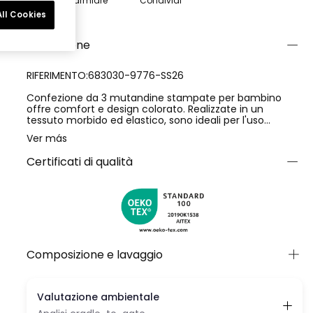
Risparmiare
Condividi
ll Cookies
Descrizione
RIFERIMENTO:683030-9776-SS26
Confezione da 3 mutandine stampate per bambino
offre comfort e design colorato. Realizzate in un
tessuto morbido ed elastico, sono ideali per l'uso
quotidiano. Una presenta strisce colorate, un'altra una
Ver más
stampa con forme e note musicali, e la terza è di un blu
solido. Destinate a età dai 2 ai 14 anni, sono perfette per
Certificati di qualità
accompagnare qualsiasi attività. I colori e le stampe
vivaci aggiungono un tocco divertente al guardaroba
quotidiano. Il loro materiale consente mobilità e
comfort, essendo una scelta funzionale e attraente per
i più piccoli.
Composizione e lavaggio