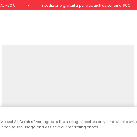
 AL -60%
Spedizione gratuita per acquisti superiori a 60€!
 “Accept All Cookies”, you agree to the storing of cookies on your device to enh
 analyze site usage, and assist in our marketing efforts.