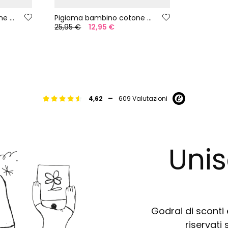
Pigiama bambino cotone strumenti musicali
Pigiama bambino cotone manica corta
25,95 €
12,95 €
-
4,62
609 Valutazioni
Unis
Godrai di sconti e
riservati 