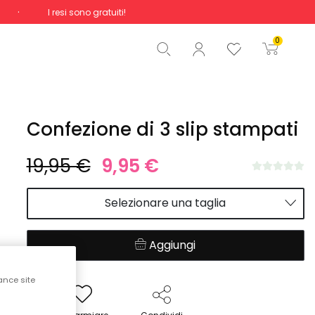
I resi sono gratuiti!
Totale
0,00 €
0
Inizio ordine
Confezione di 3 slip stampati
19,95 €
9,95 €
Selezionare una taglia
Aggiungi
ance site