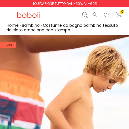
LIQUIDAZIONE TUTTO DAL -50% AL -60%
0
Home
Bambino
Costume da bagno bambino tessuto
riciclato arancione con stampa
-50%
Totale parziale
0,00 €
Totale
0,00 €
Continua
Inizio ordine