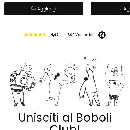
Aggiungi
Ag
-
4,62
609 Valutazioni
Unisciti al Boboli
Club!