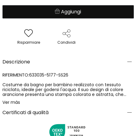
Aggiungi
Risparmiare
Condividi
Descrizione
RIFERIMENTO:633035-5177-SS26
Costume da bagno per bambino realizzato con tessuto
riciclato, ideale per godersi l'acqua. Il suo design di colore
arancione presenta una stampa colorata e astratta, che
include forme geometriche. È disponibile dai 2 ai 14 anni,
Ver más
adattandosi comodamente a diverse età. Il materiale
leggero e ad asciugatura rapida lo rende perfetto per le
Certificati di qualità
giornate in spiaggia o in piscina. La sua vita elastica con
cordino regolabile assicura una vestibilità eccellente,
offrendo funzionalità e comfort durante l'uso. Un'opzione
divertente e pratica per l'estate.